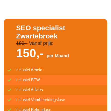
SEO specialist
Zwartebroek
180,-
Vanaf prijs:
150,-
per Maand
Inclusief Arbeid
Inclusief BTW
Inclusief Advies
Inclusief Voorbereidingsfase
Inclusief Beheerfase