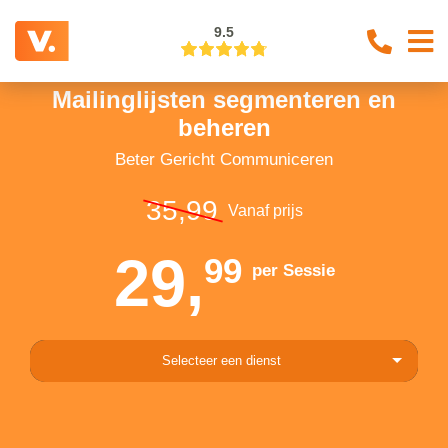
9.5
Mailinglijsten segmenteren en
beheren
Beter Gericht Communiceren
35,99
Vanaf prijs
29,
99
per Sessie
Selecteer een dienst