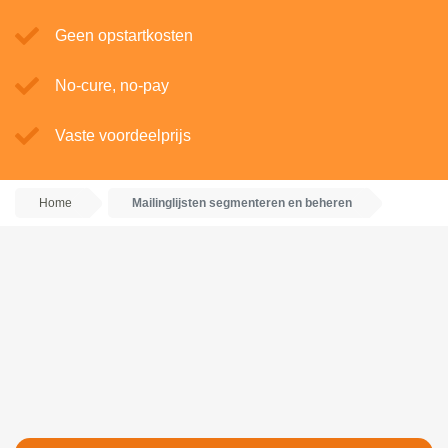
Geen opstartkosten
No-cure, no-pay
Vaste voordeelprijs
Home
Mailinglijsten segmenteren en beheren