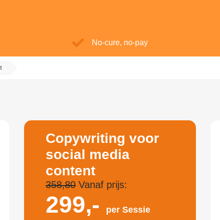
No-cure, no-pay
t
Copywriting voor
social media
content
358,80
Vanaf prijs:
299,-
per Sessie