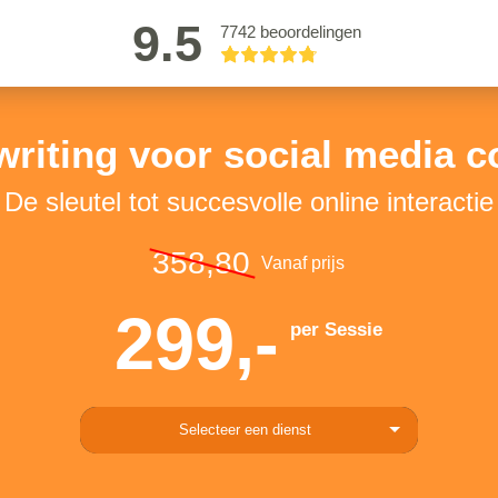
9.5
7742 beoordelingen
riting voor social media c
De sleutel tot succesvolle online interactie
358,80
Vanaf prijs
299,-
per Sessie
Selecteer een dienst