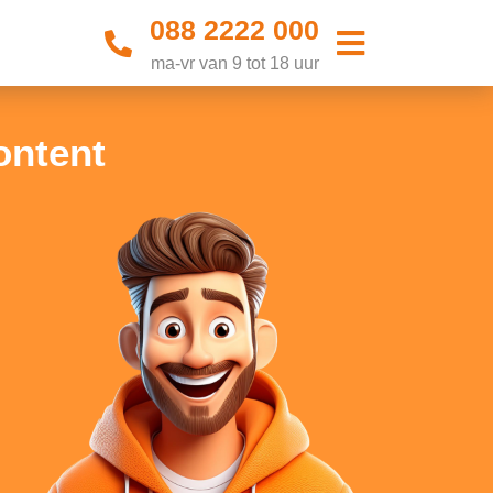
088 2222 000
ma-vr van 9 tot 18 uur
ontent