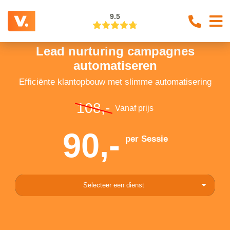
9.5
Lead nurturing campagnes
automatiseren
Efficiënte klantopbouw met slimme automatisering
108,-
Vanaf prijs
90,-
per Sessie
Selecteer een dienst