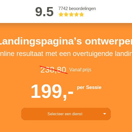
9.5
7742 beoordelingen
Landingspagina’s ontwerpe
online resultaat met een overtuigende landi
238,80
Vanaf prijs
199,-
per Sessie
Selecteer een dienst