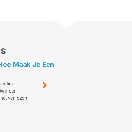
gs
 Hoe Maak Je Een
sentieel
ntworpen
het verliezen