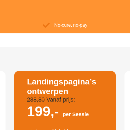
No-cure, no-pay
Landingspagina’s
ontwerpen
238,80
Vanaf prijs:
199,-
per Sessie