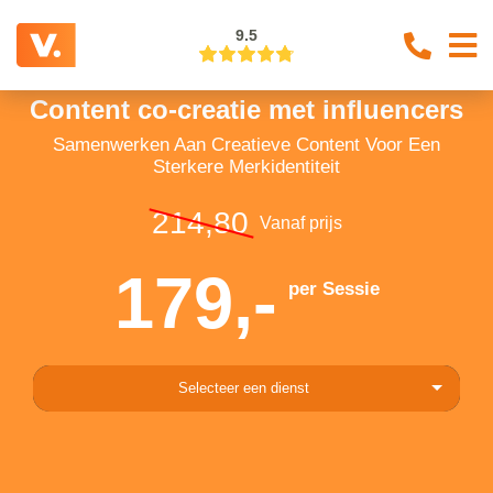
9.5
Content co-creatie met influencers
Samenwerken Aan Creatieve Content Voor Een
Sterkere Merkidentiteit
214,80
Vanaf prijs
179,-
per Sessie
Selecteer een dienst