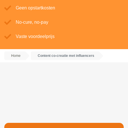
Geen opstartkosten
No-cure, no-pay
Vaste voordeelprijs
Home
Content co-creatie met influencers