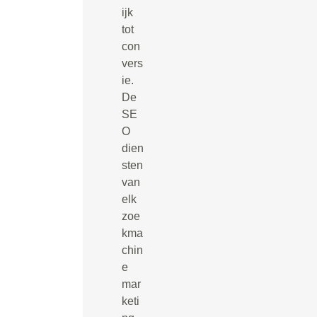
ijk
tot
con
vers
ie.
De
SE
O
dien
sten
van
elk
zoe
kma
chin
e
mar
keti