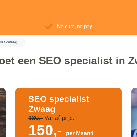
No-cure, no-pay
list Zwaag
oet een SEO specialist in 
SEO specialist
Zwaag
180,-
Vanaf prijs:
150,-
per Maand