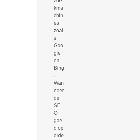
zoe
kma
chin
es
zoal
s
Goo
gle
en
Bing
.
Wan
neer
de
SE
O
goe
d op
orde