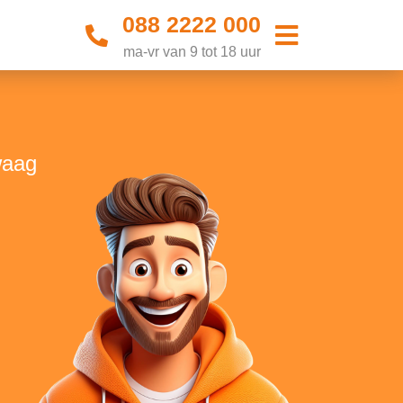
088 2222 000
ma-vr van 9 tot 18 uur
waag