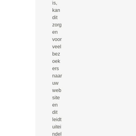
is,
kan
dit
zorg
en
voor
veel
bez
oek
ers
naar
uw
web
site
en
dit
leidt
uitei
ndel