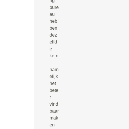
ng
bure
au
heb
ben
dez
elfd
e
kern
:
nam
elijk
het
bete
r
vind
baar
mak
en