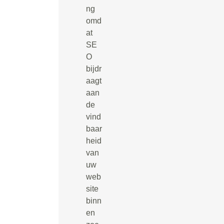
ng
omd
at
SE
O
bijdr
aagt
aan
de
vind
baar
heid
van
uw
web
site
binn
en