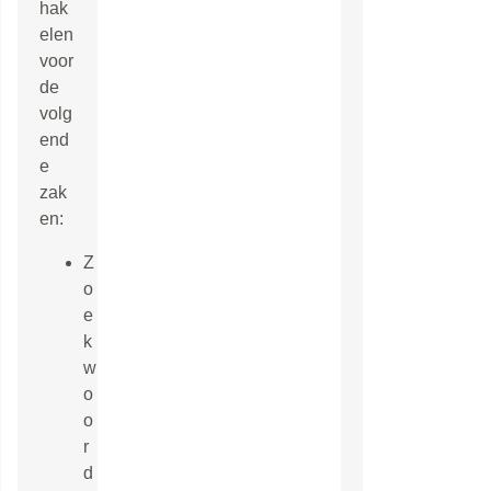
hak
elen
voor
de
volg
end
e
zak
en:
Z
o
e
k
w
o
o
r
d