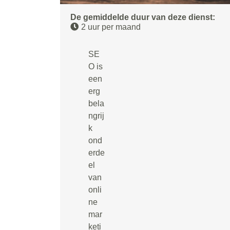
De gemiddelde duur van deze dienst:
2 uur per maand
SE
O is
een
erg
bela
ngrij
k
ond
erde
el
van
onli
ne
mar
keti