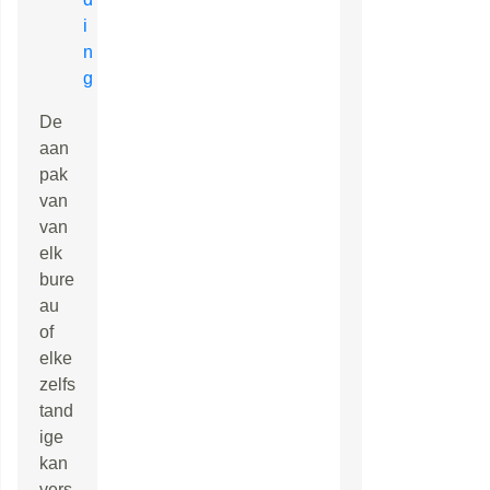
i
n
g
De
aan
pak
van
van
elk
bure
au
of
elke
zelfs
tand
ige
kan
vers