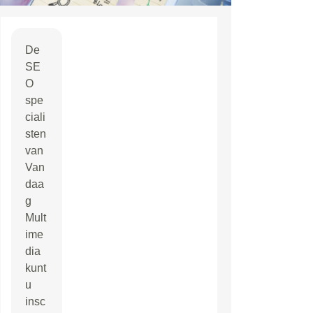
De
SE
O
spe
ciali
sten
van
Van
daa
g
Mult
ime
dia
kunt
u
insc