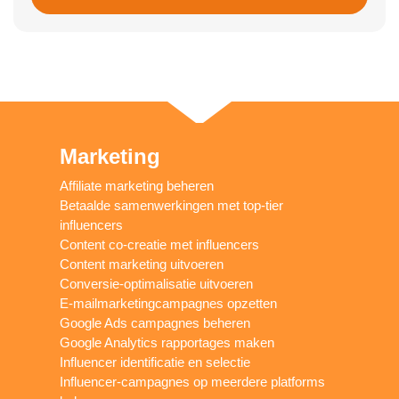
Marketing
Affiliate marketing beheren
Betaalde samenwerkingen met top-tier
influencers
Content co-creatie met influencers
Content marketing uitvoeren
Conversie-optimalisatie uitvoeren
E-mailmarketingcampagnes opzetten
Google Ads campagnes beheren
Google Analytics rapportages maken
Influencer identificatie en selectie
Influencer-campagnes op meerdere platforms