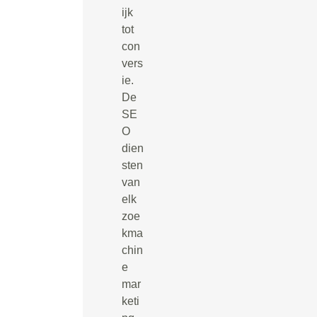
ijk
tot
con
vers
ie.
De
SE
O
dien
sten
van
elk
zoe
kma
chin
e
mar
keti