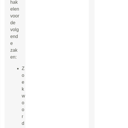
hak
elen
voor
de
volg
end
e
zak
en:
Z
o
e
k
w
o
o
r
d