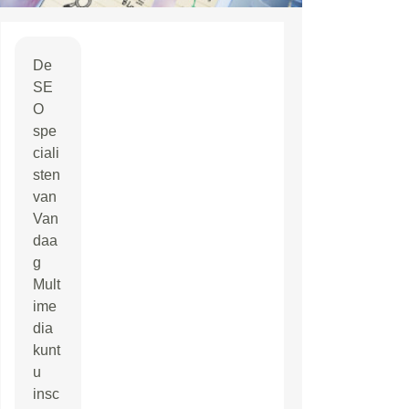
De
SE
O
spe
ciali
sten
van
Van
daa
g
Mult
ime
dia
kunt
u
insc