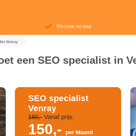
No-cure, no-pay
ist Venray
oet een SEO specialist in V
SEO specialist
Venray
180,-
Vanaf prijs:
150,-
per Maand