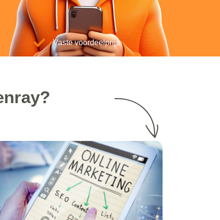
Vaste voordeelprijs
enray?