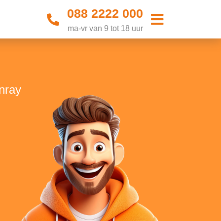
088 2222 000
ma-vr van 9 tot 18 uur
nray