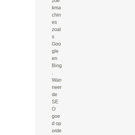
zoe
kma
chin
es
zoal
s
Goo
gle
en
Bing
.
Wan
neer
de
SE
O
goe
d op
orde