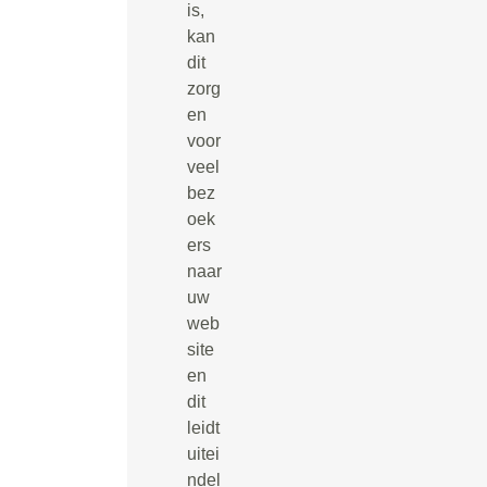
is,
kan
dit
zorg
en
voor
veel
bez
oek
ers
naar
uw
web
site
en
dit
leidt
uitei
ndel