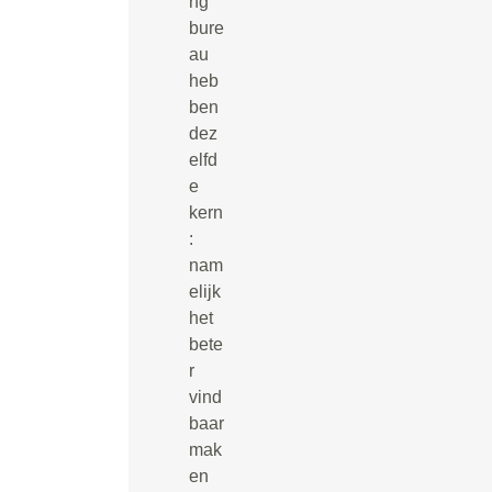
ng
bure
au
heb
ben
dez
elfd
e
kern
:
nam
elijk
het
bete
r
vind
baar
mak
en