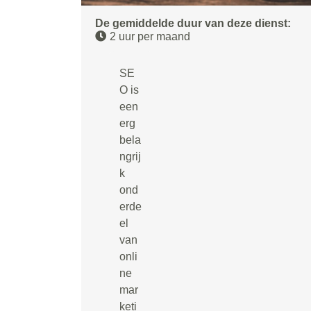
De gemiddelde duur van deze dienst:
2 uur per maand
SE
O is
een
erg
bela
ngrij
k
ond
erde
el
van
onli
ne
mar
keti