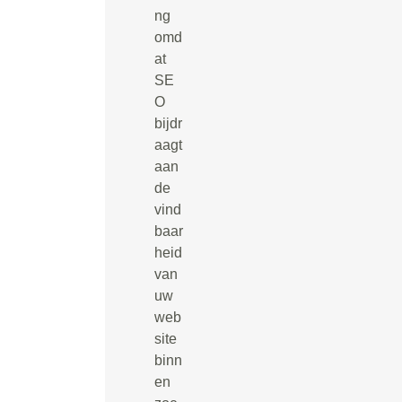
ng
omd
at
SE
O
bijdr
aagt
aan
de
vind
baar
heid
van
uw
web
site
binn
en