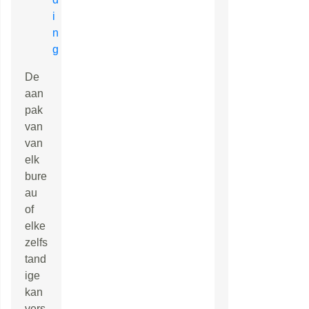
i
n
g
De
aan
pak
van
van
elk
bure
au
of
elke
zelfs
tand
ige
kan
vers