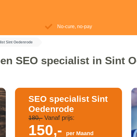
No-cure, no-pay
ist Sint Oedenrode
en SEO specialist in Sint
SEO specialist Sint
Oedenrode
180,-
Vanaf prijs:
150,-
per Maand