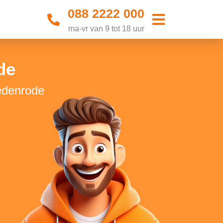
088 2222 000
ma-vr van 9 tot 18 uur
de
Oedenrode