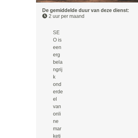
De gemiddelde duur van deze dienst:
2 uur per maand
SE
O is
een
erg
bela
ngrij
k
ond
erde
el
van
onli
ne
mar
keti