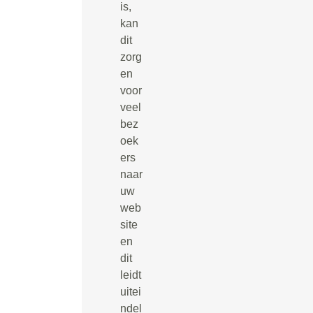
is,
kan
dit
zorg
en
voor
veel
bez
oek
ers
naar
uw
web
site
en
dit
leidt
uitei
ndel