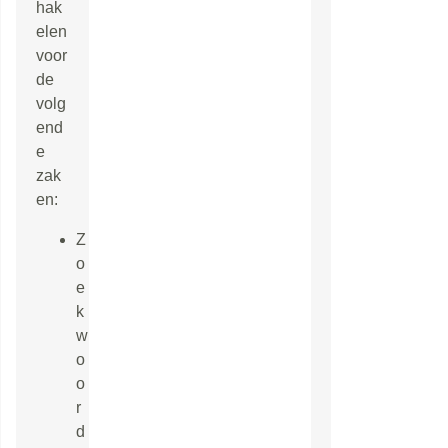
hak
elen
voor
de
volg
end
e
zak
en:
Z
o
e
k
w
o
o
r
d