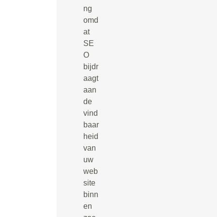
ng
omd
at
SE
O
bijdr
aagt
aan
de
vind
baar
heid
van
uw
web
site
binn
en