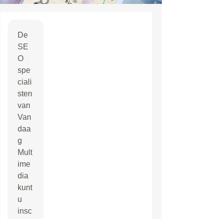
De
SE
O
spe
ciali
sten
van
Van
daa
g
Mult
ime
dia
kunt
u
insc