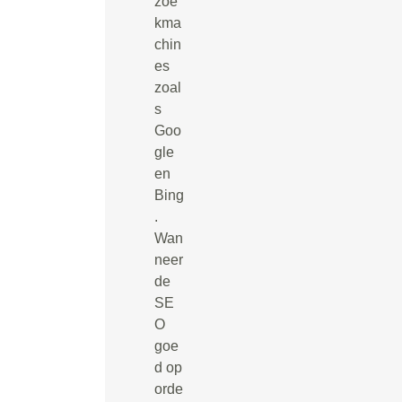
zoe
kma
chin
es
zoal
s
Goo
gle
en
Bing
.
Wan
neer
de
SE
O
goe
d op
orde