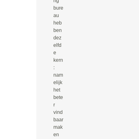
ng
bure
au
heb
ben
dez
elfd
e
kern
:
nam
elijk
het
bete
r
vind
baar
mak
en