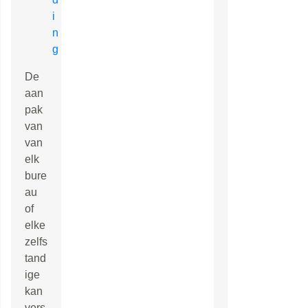
i
n
g
De
aan
pak
van
van
elk
bure
au
of
elke
zelfs
tand
ige
kan
vers