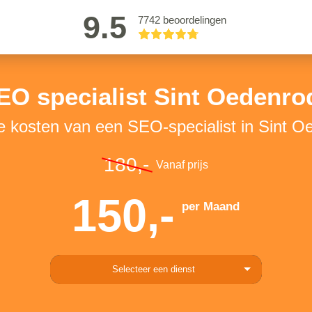
9.5
7742 beoordelingen
EO specialist Sint Oedenro
e kosten van een SEO-specialist in Sint 
180,-
Vanaf prijs
150,-
per Maand
Selecteer een dienst