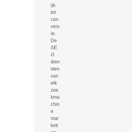
ijk
tot
con
vers
ie.
De
SE
O
dien
sten
van
elk
zoe
kma
chin
e
mar
keti