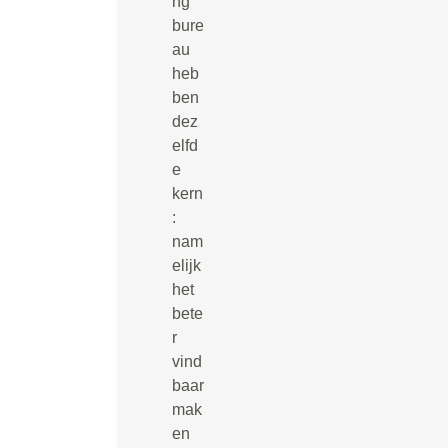
ng
bure
au
heb
ben
dez
elfd
e
kern
:
nam
elijk
het
bete
r
vind
baar
mak
en