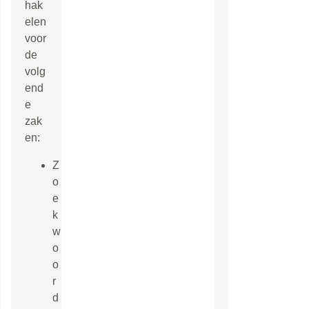
hak
elen
voor
de
volg
end
e
zak
en:
Z
o
e
k
w
o
o
r
d