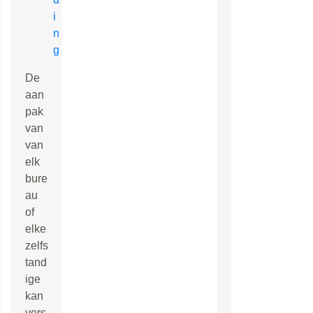
i
n
g
De
aan
pak
van
van
elk
bure
au
of
elke
zelfs
tand
ige
kan
vers