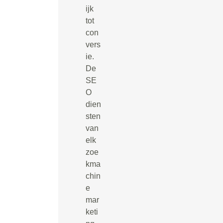
ijk
tot
con
vers
ie.
De
SE
O
dien
sten
van
elk
zoe
kma
chin
e
mar
keti