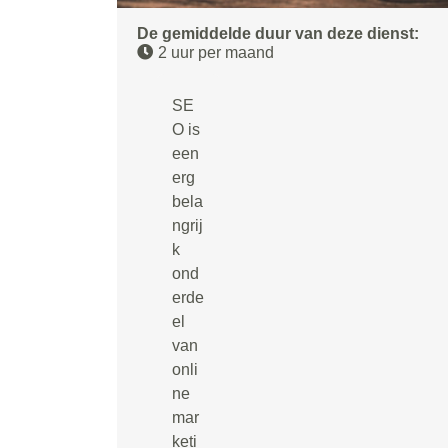
De gemiddelde duur van deze dienst:
2 uur per maand
SE
O is
een
erg
bela
ngrij
k
ond
erde
el
van
onli
ne
mar
keti