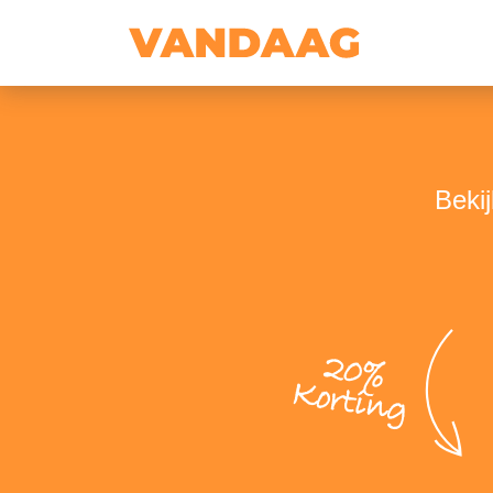
Beki
20%
Korting