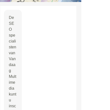
De
SE
O
spe
ciali
sten
van
Van
daa
g
Mult
ime
dia
kunt
u
insc