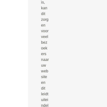
is,
kan
dit
zorg
en
voor
veel
bez
oek
ers
naar
uw
web
site
en
dit
leidt
uitei
ndel