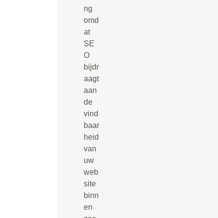
ng
omd
at
SE
O
bijdr
aagt
aan
de
vind
baar
heid
van
uw
web
site
binn
en