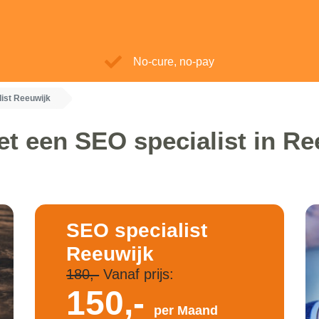
No-cure, no-pay
ist Reeuwijk
et een SEO specialist in Re
SEO specialist
Reeuwijk
180,-
Vanaf prijs:
150,-
per Maand