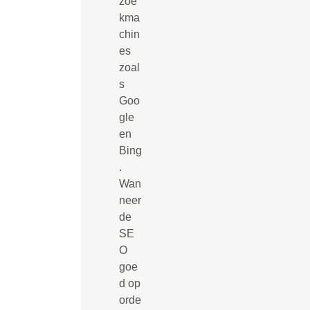
zoe
kma
chin
es
zoal
s
Goo
gle
en
Bing
.
Wan
neer
de
SE
O
goe
d op
orde