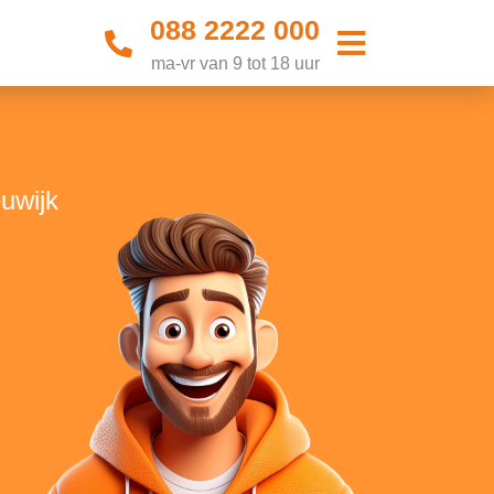
088 2222 000
ma-vr van 9 tot 18 uur
uwijk