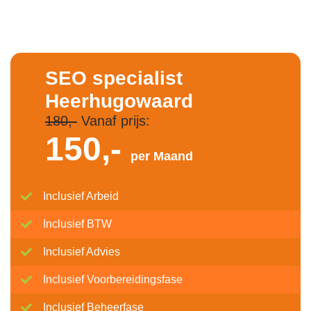
SEO specialist
Heerhugowaard
180,-
Vanaf prijs:
150,-
per Maand
Inclusief Arbeid
Inclusief BTW
Inclusief Advies
Inclusief Voorbereidingsfase
Inclusief Beheerfase