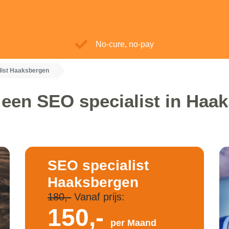
No-cure, no-pay
list Haaksbergen
 een SEO specialist in Haa
SEO specialist
Haaksbergen
180,-
Vanaf prijs:
150,-
per Maand