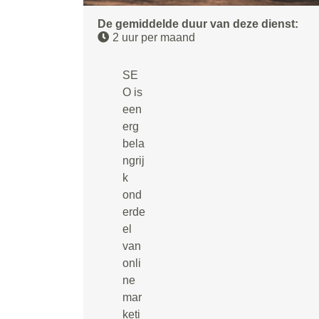
De gemiddelde duur van deze dienst:
2 uur per maand
SE
O is
een
erg
bela
ngrij
k
ond
erde
el
van
onli
ne
mar
keti