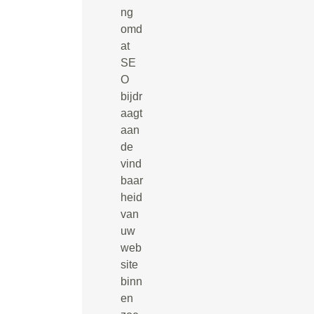
ng
omd
at
SE
O
bijdr
aagt
aan
de
vind
baar
heid
van
uw
web
site
binn
en