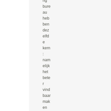
ng
bure
au
heb
ben
dez
elfd
e
kern
:
nam
elijk
het
bete
r
vind
baar
mak
en