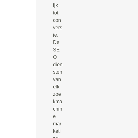
ijk
tot
con
vers
ie.
De
SE
O
dien
sten
van
elk
zoe
kma
chin
e
mar
keti