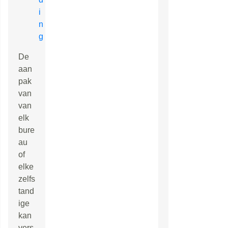
i
n
g
De
aan
pak
van
van
elk
bure
au
of
elke
zelfs
tand
ige
kan
vers