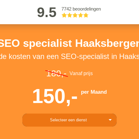
9.5
7742 beoordelingen
SEO specialist Haaksberge
 de kosten van een SEO-specialist in Haak
180,-
Vanaf prijs
150,-
per Maand
Selecteer een dienst