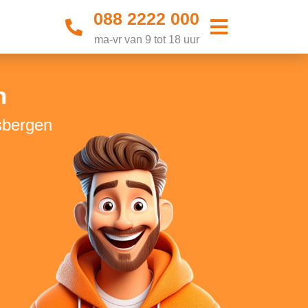
088 2222 000
ma-vr van 9 tot 18 uur
n
sbergen