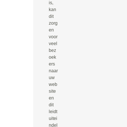
is,
kan
dit
zorg
en
voor
veel
bez
oek
ers
naar
uw
web
site
en
dit
leidt
uitei
ndel