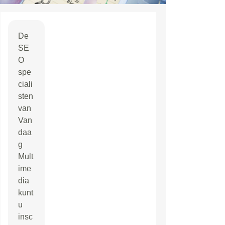
De
SE
O
spe
ciali
sten
van
Van
daa
g
Mult
ime
dia
kunt
u
insc