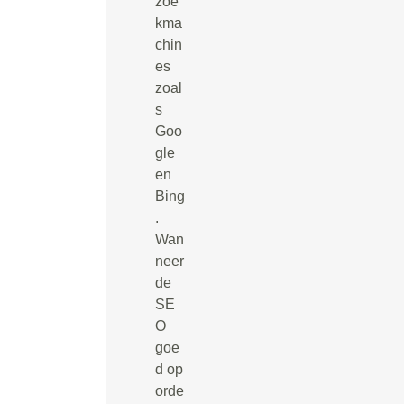
zoe
kma
chin
es
zoal
s
Goo
gle
en
Bing
.
Wan
neer
de
SE
O
goe
d op
orde