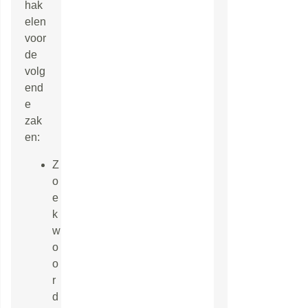
hak
elen
voor
de
volg
end
e
zak
en:
Z
o
e
k
w
o
o
r
d