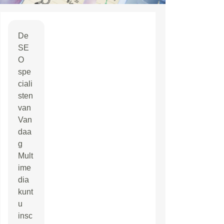
De
SE
O
spe
ciali
sten
van
Van
daa
g
Mult
ime
dia
kunt
u
insc