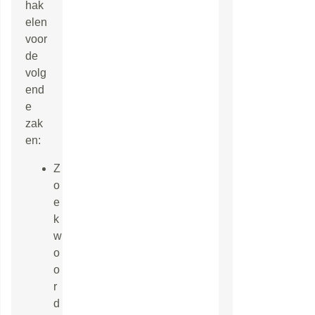
hak
elen
voor
de
volg
end
e
zak
en:
Z
o
e
k
w
o
o
r
d