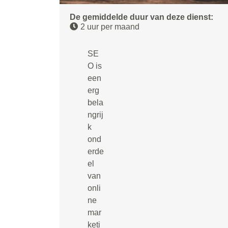
De gemiddelde duur van deze dienst:
2 uur per maand
SE
O is
een
erg
bela
ngrij
k
ond
erde
el
van
onli
ne
mar
keti