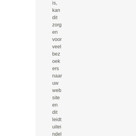
is,
kan
dit
zorg
en
voor
veel
bez
oek
ers
naar
uw
web
site
en
dit
leidt
uitei
ndel