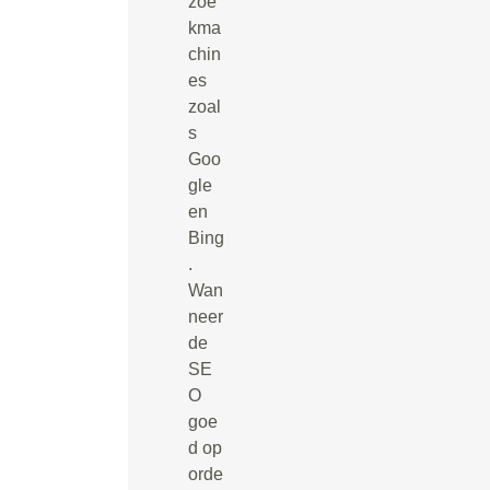
zoe
kma
chin
es
zoal
s
Goo
gle
en
Bing
.
Wan
neer
de
SE
O
goe
d op
orde