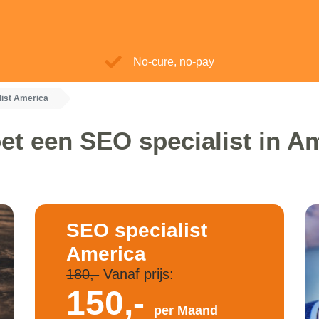
No-cure, no-pay
list America
et een SEO specialist in A
SEO specialist
America
180,-
Vanaf prijs:
150,-
per Maand