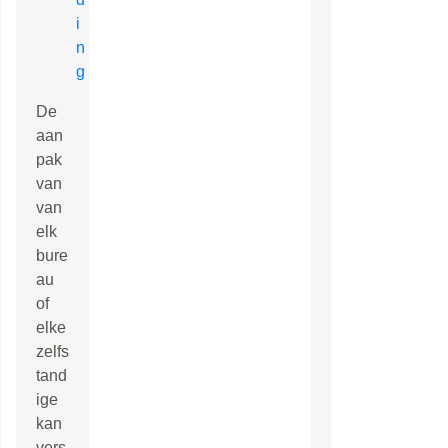
i
n
g
De
aan
pak
van
van
elk
bure
au
of
elke
zelfs
tand
ige
kan
vers