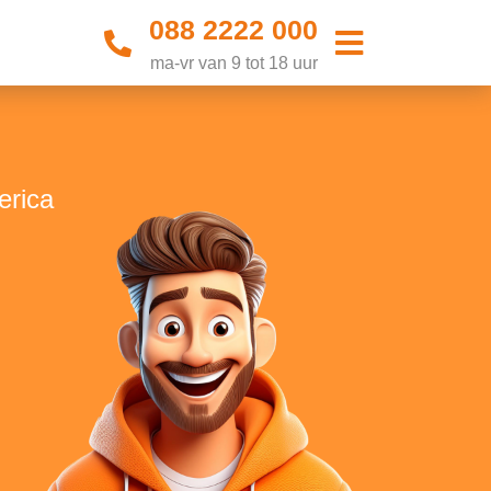
088 2222 000
ma-vr van 9 tot 18 uur
erica