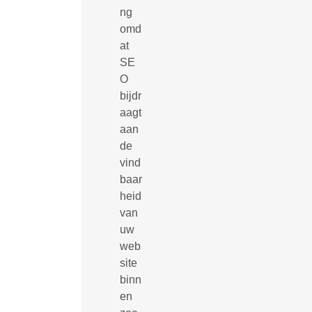
ng
omd
at
SE
O
bijdr
aagt
aan
de
vind
baar
heid
van
uw
web
site
binn
en