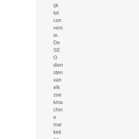
ijk
tot
con
vers
ie.
De
SE
O
dien
sten
van
elk
zoe
kma
chin
e
mar
keti