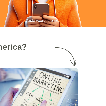
Vaste voordeelprijs
merica?