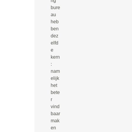
ng
bure
au
heb
ben
dez
elfd
e
kern
:
nam
elijk
het
bete
r
vind
baar
mak
en