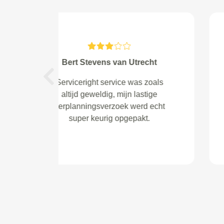
PGJ van drunen van
Raamsdonksveer
Vorige
goede service; terugkoppeling is
correct.