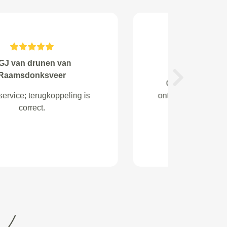
Roy van iersel van
Volgende
Netjes gemonteerd en goede
communicatie en verder geen
moelijk gedoe Heel tevreden mee
Top garage En een fijne
eigenaar...ga er zeker vaker heen
...