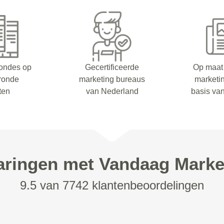
rondes op
Gecertificeerde
Op maat
eronde
marketing bureaus
marketi
ten
van Nederland
basis va
aringen met Vandaag Marke
9.5 van 7742 klantenbeoordelingen