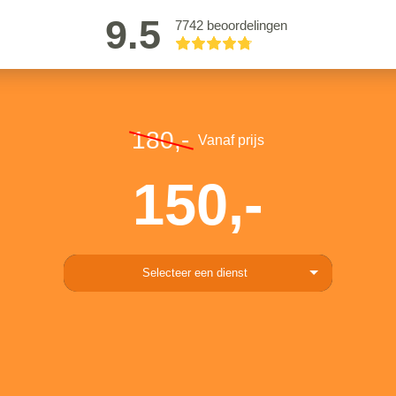
9.5
7742 beoordelingen
180,-
Vanaf prijs
150,-
Selecteer een dienst