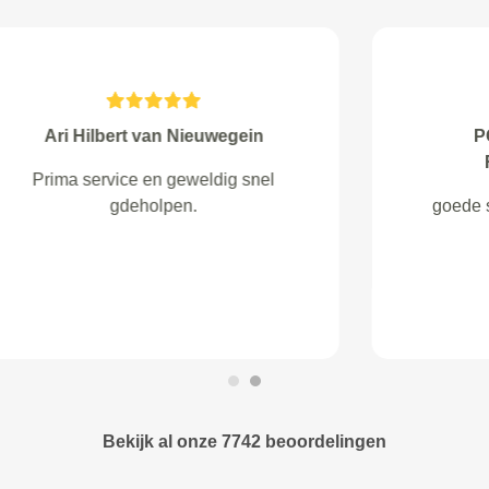
J.J. Anders van Ter apel
Goede service en vriendelijke
ontvangst. De koffie smaakte best.
Horen in de top 3 thuis/
Bekijk al onze 7742 beoordelingen