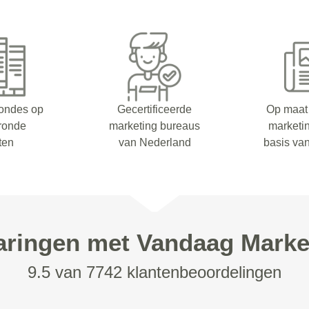
rondes op
Gecertificeerde
Op maat
eronde
marketing bureaus
marketi
ten
van Nederland
basis va
aringen met Vandaag Marke
9.5 van 7742 klantenbeoordelingen