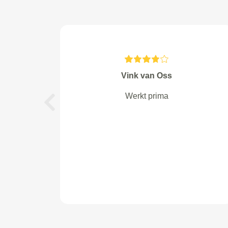
John van Zoetermeer
De afspraken worden snel
Vorige
ingepland en zo ook de
verichtgevibgen. De aangesloten
partners voeren de taken ook vlot
uit, toppie.