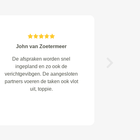
Moll van Helmond
Garagehouder was super aardig,
Volgende
ik werd zelfs met koffie en koek
ontvangen, top!