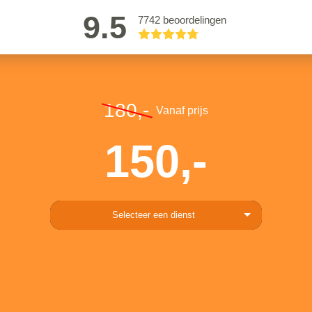
9.5
7742 beoordelingen
180,-
Vanaf prijs
150,-
Selecteer een dienst