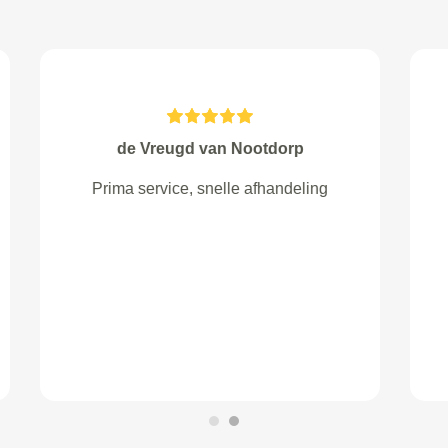
van Kat van Steenwijk
de meneer van de apk heeft goed
en rustig naar alles gekeken, dat
gaf een vertrouwd gevoel. ik vond
het jammer dat ik niet vantevoren
te horen kreeg bij welke garage ik
moest zijn, hierdoor werd ik er wat
huiverig voor om de apk via
vandaag te doen.&...