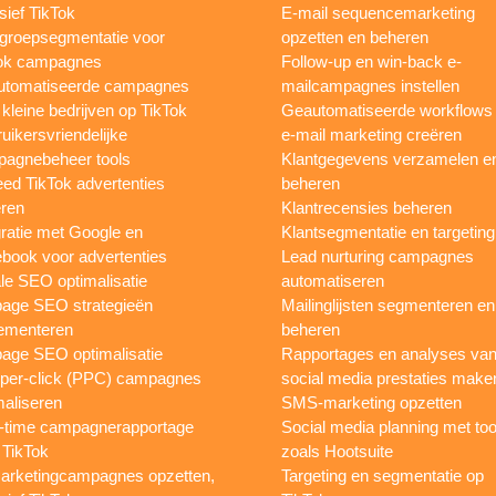
sief TikTok
E-mail sequencemarketing
groepsegmentatie voor
opzetten en beheren
ok campagnes
Follow-up en win-back e-
utomatiseerde campagnes
mailcampagnes instellen
 kleine bedrijven op TikTok
Geautomatiseerde workflows
uikersvriendelijke
e-mail marketing creëren
agnebeheer tools
Klantgegevens verzamelen e
eed TikTok advertenties
beheren
ren
Klantrecensies beheren
gratie met Google en
Klantsegmentatie en targeting
book voor advertenties
Lead nurturing campagnes
le SEO optimalisatie
automatiseren
page SEO strategieën
Mailinglijsten segmenteren en
ementeren
beheren
age SEO optimalisatie
Rapportages en analyses va
per-click (PPC) campagnes
social media prestaties make
maliseren
SMS-marketing opzetten
-time campagnerapportage
Social media planning met too
 TikTok
zoals Hootsuite
rketingcampagnes opzetten,
Targeting en segmentatie op