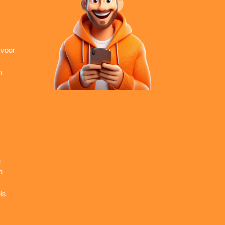
 voor
n
n
n
ls