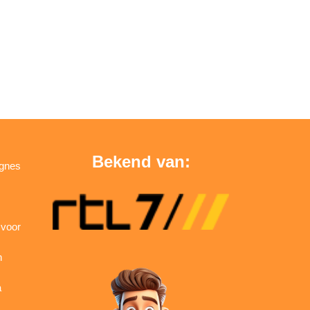
Bekend van:
agnes
 voor
n
a