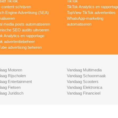
sief TikTok
TikTok
content schrijven
TikTok Analytics en rapportag
ch Engine Advertising (SEA)
TopView TikTok advertenties
maliseren
WhatsApp-marketing
al media posts automatiseren
automatiseren
nische SEO audits uitvoeren
ok Analytics en rapportage
ok advertentiebeheer
ube advertising beheren
aag Motoren
Vandaag Multimedia
aag Rijscholen
Vandaag Schoonmaak
aag Entertainment
Vandaag Scooters
aag Fietsen
Vandaag Elektronica
aag Juridisch
Vandaag Financieel