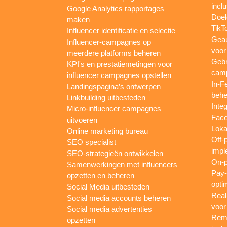
inclu
Google Analytics rapportages
Doel
maken
TikT
Influencer identificatie en selectie
Gea
Influencer-campagnes op
voor
meerdere platforms beheren
Gebr
KPI's en prestatiemetingen voor
camp
influencer campagnes opstellen
In-F
Landingspagina’s ontwerpen
behe
Linkbuilding uitbesteden
Inte
Micro-influencer campagnes
Face
uitvoeren
Loka
Online marketing bureau
Off-
SEO specialist
impl
SEO-strategieën ontwikkelen
On-p
Samenwerkingen met influencers
Pay-
opzetten en beheren
opti
Social Media uitbesteden
Real
Social media accounts beheren
voor
Social media advertenties
Rema
opzetten