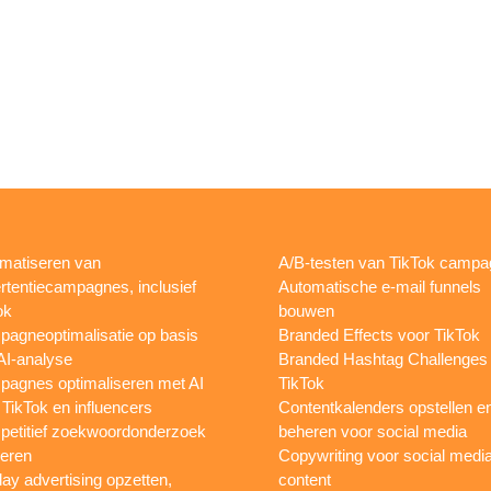
matiseren van
A/B-testen van TikTok camp
rtentiecampagnes, inclusief
Automatische e-mail funnels
ok
bouwen
agneoptimalisatie op basis
Branded Effects voor TikTok
AI-analyse
Branded Hashtag Challenges
agnes optimaliseren met AI
TikTok
 TikTok en influencers
Contentkalenders opstellen e
etitief zoekwoordonderzoek
beheren voor social media
oeren
Copywriting voor social medi
lay advertising opzetten,
content