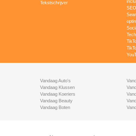
inclu
Tekstschrijver
SEO-
Sear
opti
Soci
Tech
TikT
TikT
YouT
Vandaag Auto's
Vand
Vandaag Klussen
Vand
Vandaag Koeriers
Vand
Vandaag Beauty
Vand
Vandaag Boten
Vand