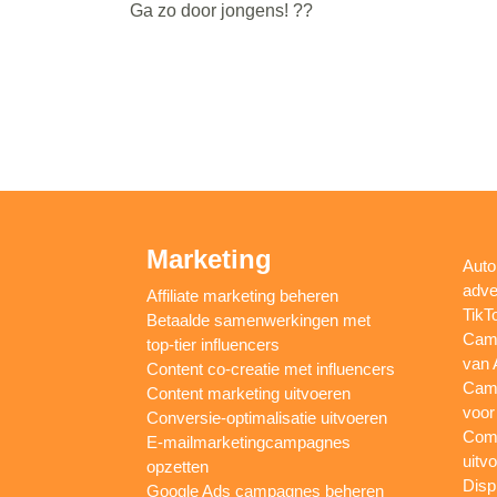
Ga zo door jongens! ??
Marketing
Auto
adve
Affiliate marketing beheren
TikT
Betaalde samenwerkingen met
Camp
top-tier influencers
van 
Content co-creatie met influencers
Camp
Content marketing uitvoeren
voor
Conversie-optimalisatie uitvoeren
Comp
E-mailmarketingcampagnes
uitv
opzetten
Disp
Google Ads campagnes beheren