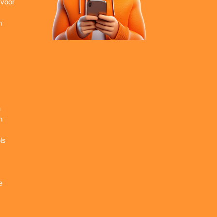
 voor
n
n
n
ls
e