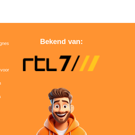
Bekend van:
agnes
 voor
n
a