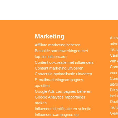
Marketing
Auto
adve
Affiliate marketing beheren
TikT
Betaalde samenwerkingen met
Camp
top-tier influencers
van 
Content co-creatie met influencers
Camp
Content marketing uitvoeren
voor
Conversie-optimalisatie uitvoeren
Comp
E-mailmarketingcampagnes
uitv
opzetten
Disp
Google Ads campagnes beheren
inclu
Google Analytics rapportages
Doel
maken
TikT
Influencer identificatie en selectie
Gea
Influencer-campagnes op