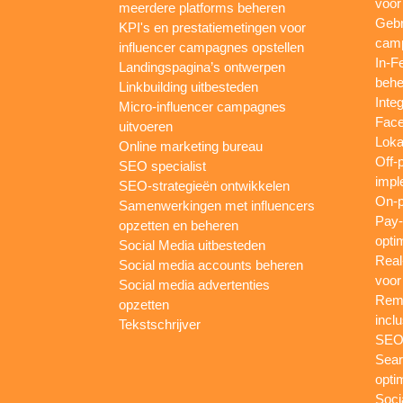
voor
meerdere platforms beheren
Gebr
KPI's en prestatiemetingen voor
camp
influencer campagnes opstellen
In-F
Landingspagina’s ontwerpen
behe
Linkbuilding uitbesteden
Inte
Micro-influencer campagnes
Face
uitvoeren
Loka
Online marketing bureau
Off-
SEO specialist
impl
SEO-strategieën ontwikkelen
On-p
Samenwerkingen met influencers
Pay-
opzetten en beheren
opti
Social Media uitbesteden
Real
Social media accounts beheren
voor
Social media advertenties
Rema
opzetten
inclu
Tekstschrijver
SEO-
Sear
opti
Soci