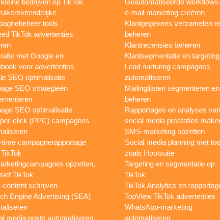
 kleine bedrijven op TikTok
Geautomatiseerde workflows
uikersvriendelijke
e-mail marketing creëren
agnebeheer tools
Klantgegevens verzamelen e
eed TikTok advertenties
beheren
ren
Klantrecensies beheren
gratie met Google en
Klantsegmentatie en targeting
book voor advertenties
Lead nurturing campagnes
le SEO optimalisatie
automatiseren
page SEO strategieën
Mailinglijsten segmenteren en
ementeren
beheren
age SEO optimalisatie
Rapportages en analyses va
per-click (PPC) campagnes
social media prestaties make
maliseren
SMS-marketing opzetten
-time campagnerapportage
Social media planning met too
 TikTok
zoals Hootsuite
rketingcampagnes opzetten,
Targeting en segmentatie op
sief TikTok
TikTok
content schrijven
TikTok Analytics en rapportag
ch Engine Advertising (SEA)
TopView TikTok advertenties
maliseren
WhatsApp-marketing
al media posts automatiseren
automatiseren