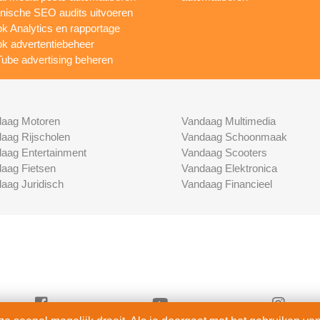
nische SEO audits uitvoeren
ok Analytics en rapportage
ok advertentiebeheer
ube advertising beheren
aag Motoren
Vandaag Multimedia
aag Rijscholen
Vandaag Schoonmaak
aag Entertainment
Vandaag Scooters
aag Fietsen
Vandaag Elektronica
aag Juridisch
Vandaag Financieel