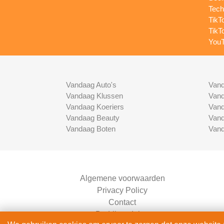
Tech
TikT
TikT
YouT
Vandaag Auto's
Vand
Vandaag Klussen
Vand
Vandaag Koeriers
Vand
Vandaag Beauty
Vand
Vandaag Boten
Vand
Algemene voorwaarden
Privacy Policy
Contact
Bedrijven Inlog