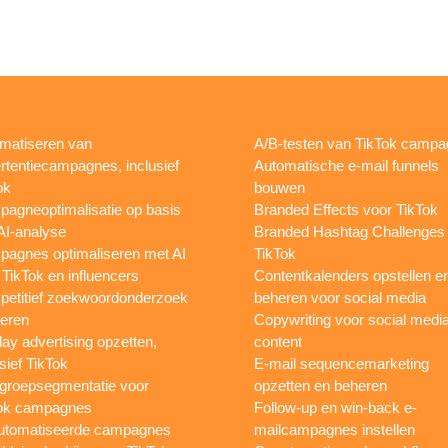
matiseren van
A/B-testen van TikTok camp
rtentiecampagnes, inclusief
Automatische e-mail funnels
ok
bouwen
agneoptimalisatie op basis
Branded Effects voor TikTok
AI-analyse
Branded Hashtag Challenges
agnes optimaliseren met AI
TikTok
 TikTok en influencers
Contentkalenders opstellen e
etitief zoekwoordonderzoek
beheren voor social media
oeren
Copywriting voor social medi
lay advertising opzetten,
content
sief TikTok
E-mail sequencemarketing
groepsegmentatie voor
opzetten en beheren
ok campagnes
Follow-up en win-back e-
utomatiseerde campagnes
mailcampagnes instellen