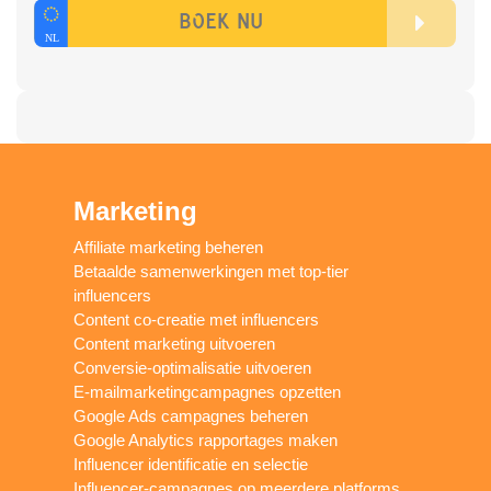
Marketing
Affiliate marketing beheren
Betaalde samenwerkingen met top-tier
influencers
Content co-creatie met influencers
Content marketing uitvoeren
Conversie-optimalisatie uitvoeren
E-mailmarketingcampagnes opzetten
Google Ads campagnes beheren
Google Analytics rapportages maken
Influencer identificatie en selectie
Influencer-campagnes op meerdere platforms