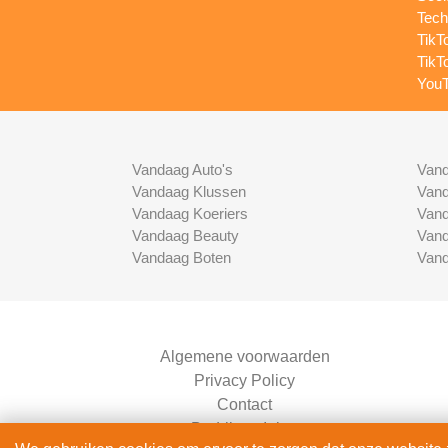
Tech
TikT
TikT
YouT
Vandaag Auto's
Vand
Vandaag Klussen
Vand
Vandaag Koeriers
Vand
Vandaag Beauty
Vand
Vandaag Boten
Vand
Algemene voorwaarden
Privacy Policy
Contact
Bedrijven Inlog