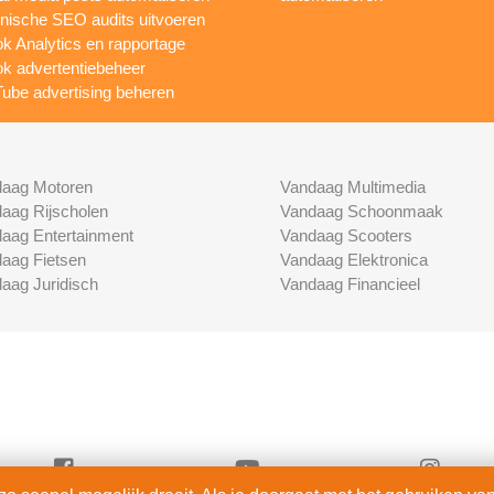
nische SEO audits uitvoeren
ok Analytics en rapportage
ok advertentiebeheer
ube advertising beheren
aag Motoren
Vandaag Multimedia
aag Rijscholen
Vandaag Schoonmaak
aag Entertainment
Vandaag Scooters
aag Fietsen
Vandaag Elektronica
aag Juridisch
Vandaag Financieel