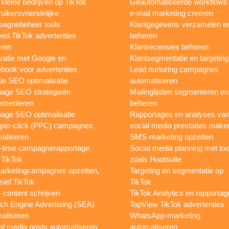
 kleine bedrijven op TikTok
Geautomatiseerde workflows
uikersvriendelijke
e-mail marketing creëren
agnebeheer tools
Klantgegevens verzamelen e
eed TikTok advertenties
beheren
ren
Klantrecensies beheren
gratie met Google en
Klantsegmentatie en targeting
book voor advertenties
Lead nurturing campagnes
le SEO optimalisatie
automatiseren
page SEO strategieën
Mailinglijsten segmenteren en
ementeren
beheren
age SEO optimalisatie
Rapportages en analyses va
per-click (PPC) campagnes
social media prestaties make
maliseren
SMS-marketing opzetten
-time campagnerapportage
Social media planning met too
 TikTok
zoals Hootsuite
rketingcampagnes opzetten,
Targeting en segmentatie op
sief TikTok
TikTok
content schrijven
TikTok Analytics en rapportag
ch Engine Advertising (SEA)
TopView TikTok advertenties
maliseren
WhatsApp-marketing
al media posts automatiseren
automatiseren