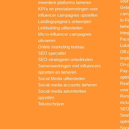
voor
meerdere platforms beheren
Gebr
KPI's en prestatiemetingen voor
camp
influencer campagnes opstellen
In-F
Landingspagina’s ontwerpen
behe
Linkbuilding uitbesteden
Inte
Micro-influencer campagnes
Face
uitvoeren
Loka
Online marketing bureau
Off-
SEO specialist
impl
SEO-strategieën ontwikkelen
On-p
Samenwerkingen met influencers
Pay-
opzetten en beheren
opti
Social Media uitbesteden
Real
Social media accounts beheren
voor
Social media advertenties
Rema
opzetten
inclu
Tekstschrijver
SEO-
Sear
opti
Soci