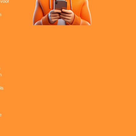
 voor
n
n
n
ls
e