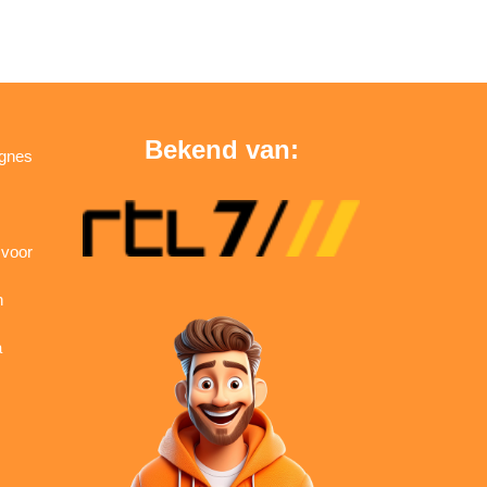
Bekend van:
agnes
 voor
n
a