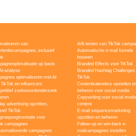
matiseren van
A/B-testen van TikTok camp
rtentiecampagnes, inclusief
Automatische e-mail funnels
ok
bouwen
agneoptimalisatie op basis
Branded Effects voor TikTok
AI-analyse
Branded Hashtag Challenges
agnes optimaliseren met AI
TikTok
 TikTok en influencers
Contentkalenders opstellen e
etitief zoekwoordonderzoek
beheren voor social media
oeren
Copywriting voor social medi
lay advertising opzetten,
content
sief TikTok
E-mail sequencemarketing
groepsegmentatie voor
opzetten en beheren
ok campagnes
Follow-up en win-back e-
utomatiseerde campagnes
mailcampagnes instellen