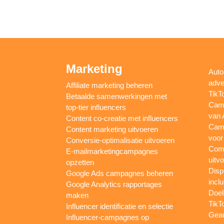
Marketing
Auto
adve
Affiliate marketing beheren
TikT
Betaalde samenwerkingen met
Camp
top-tier influencers
van 
Content co-creatie met influencers
Camp
Content marketing uitvoeren
voor
Conversie-optimalisatie uitvoeren
Comp
E-mailmarketingcampagnes
uitv
opzetten
Disp
Google Ads campagnes beheren
inclu
Google Analytics rapportages
Doel
maken
TikT
Influencer identificatie en selectie
Gea
Influencer-campagnes op