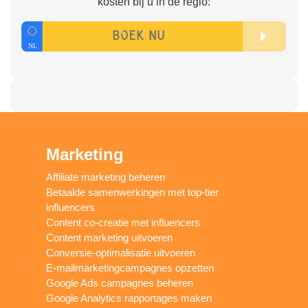
kosten bij u in de regio:
Marketing
Affiliate marketing beheren
Betaalde samenwerkingen met top-tier
influencers
Content co-creatie met influencers
Content marketing uitvoeren
Conversie-optimalisatie uitvoeren
E-mailmarketingcampagnes opzetten
Google Ads campagnes beheren
Google Analytics rapportages maken