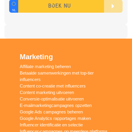
Marketing
Affiliate marketing beheren
Betaalde samenwerkingen met top-tier
influencers
Content co-creatie met influencers
Content marketing uitvoeren
Conversie-optimalisatie uitvoeren
E-mailmarketingcampagnes opzetten
Google Ads campagnes beheren
Google Analytics rapportages maken
Influencer identificatie en selectie
Influencer-campagnes op meerdere platforms