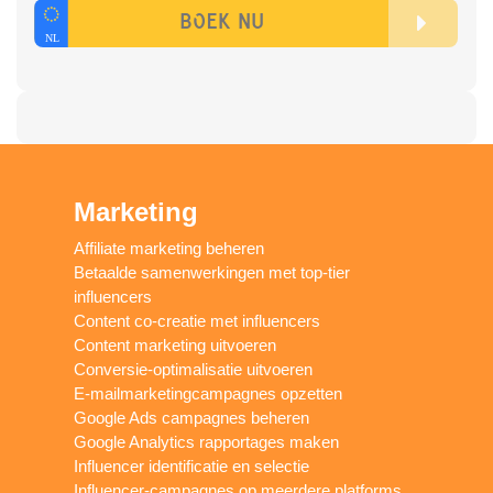
Marketing
Affiliate marketing beheren
Betaalde samenwerkingen met top-tier
influencers
Content co-creatie met influencers
Content marketing uitvoeren
Conversie-optimalisatie uitvoeren
E-mailmarketingcampagnes opzetten
Google Ads campagnes beheren
Google Analytics rapportages maken
Influencer identificatie en selectie
Influencer-campagnes op meerdere platforms