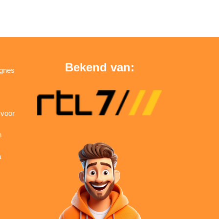
Bekend van:
agnes
 voor
n
a