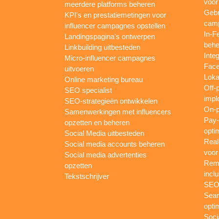
voor
meerdere platforms beheren
Gebr
KPI's en prestatiemetingen voor
camp
influencer campagnes opstellen
In-F
Landingspagina’s ontwerpen
behe
Linkbuilding uitbesteden
Inte
Micro-influencer campagnes
Face
uitvoeren
Loka
Online marketing bureau
Off-
SEO specialist
impl
SEO-strategieën ontwikkelen
On-p
Samenwerkingen met influencers
Pay-
opzetten en beheren
opti
Social Media uitbesteden
Real
Social media accounts beheren
voor
Social media advertenties
Rema
opzetten
inclu
Tekstschrijver
SEO-
Sear
opti
Soci