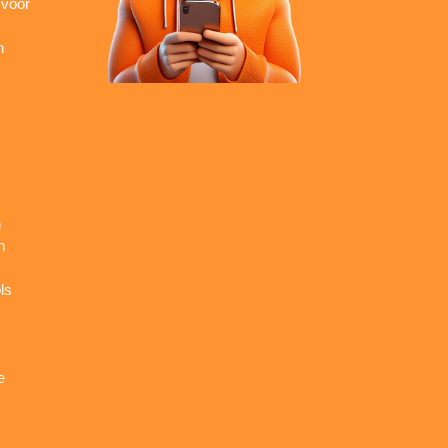
 voor
n
n
n
ls
e