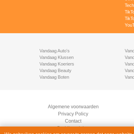
Tech
TikT
TikT
YouT
Vandaag Auto's
Vand
Vandaag Klussen
Vand
Vandaag Koeriers
Vand
Vandaag Beauty
Vand
Vandaag Boten
Vand
Algemene voorwaarden
Privacy Policy
Contact
Bedrijven Inlog