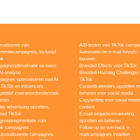
matiseren van
A/B-testen van TikTok camp
rtentiecampagnes, inclusief
Automatische e-mail funnels
ok
bouwen
agneoptimalisatie op basis
Branded Effects voor TikTok
AI-analyse
Branded Hashtag Challenges
agnes optimaliseren met AI
TikTok
 TikTok en influencers
Contentkalenders opstellen e
etitief zoekwoordonderzoek
beheren voor social media
oeren
Copywriting voor social medi
lay advertising opzetten,
content
sief TikTok
E-mail sequencemarketing
groepsegmentatie voor
opzetten en beheren
ok campagnes
Follow-up en win-back e-
utomatiseerde campagnes
mailcampagnes instellen