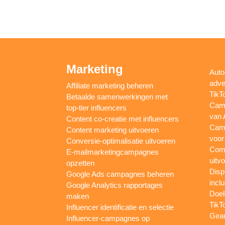
Marketing
Auto
adve
Affiliate marketing beheren
TikT
Betaalde samenwerkingen met
Camp
top-tier influencers
van 
Content co-creatie met influencers
Camp
Content marketing uitvoeren
voor
Conversie-optimalisatie uitvoeren
Comp
E-mailmarketingcampagnes
uitv
opzetten
Disp
Google Ads campagnes beheren
inclu
Google Analytics rapportages
Doel
maken
TikT
Influencer identificatie en selectie
Gea
Influencer-campagnes op