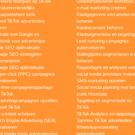
 kleine bedrijven op TikTok
Geautomatiseerde workflows
uikersvriendelijke
e-mail marketing creëren
agnebeheer tools
Klantgegevens verzamelen e
eed TikTok advertenties
beheren
ren
Klantrecensies beheren
gratie met Google en
Klantsegmentatie en targeting
book voor advertenties
Lead nurturing campagnes
le SEO optimalisatie
automatiseren
page SEO strategieën
Mailinglijsten segmenteren en
ementeren
beheren
age SEO optimalisatie
Rapportages en analyses va
per-click (PPC) campagnes
social media prestaties make
maliseren
SMS-marketing opzetten
-time campagnerapportage
Social media planning met too
 TikTok
zoals Hootsuite
rketingcampagnes opzetten,
Targeting en segmentatie op
sief TikTok
TikTok
content schrijven
TikTok Analytics en rapportag
ch Engine Advertising (SEA)
TopView TikTok advertenties
maliseren
WhatsApp-marketing
al media posts automatiseren
automatiseren