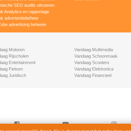
nische SEO audits uitvoeren
ok Analytics en rapportage
ok advertentiebeheer
ube advertising beheren
aag Motoren
Vandaag Multimedia
aag Rijscholen
Vandaag Schoonmaak
aag Entertainment
Vandaag Scooters
aag Fietsen
Vandaag Elektronica
aag Juridisch
Vandaag Financieel