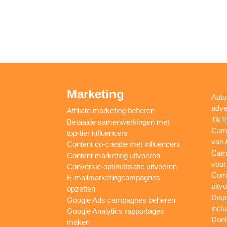
Marketing
Auto
adve
Affiliate marketing beheren
TikT
Betaalde samenwerkingen met
Camp
top-tier influencers
van 
Content co-creatie met influencers
Camp
Content marketing uitvoeren
voor
Conversie-optimalisatie uitvoeren
Comp
E-mailmarketingcampagnes
uitv
opzetten
Disp
Google Ads campagnes beheren
inclu
Google Analytics rapportages
Doel
maken