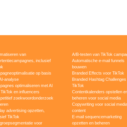
matiseren van
A/B-testen van TikTok camp
rtentiecampagnes, inclusief
Automatische e-mail funnels
ok
bouwen
agneoptimalisatie op basis
Branded Effects voor TikTok
AI-analyse
Branded Hashtag Challenges
agnes optimaliseren met AI
TikTok
 TikTok en influencers
Contentkalenders opstellen e
etitief zoekwoordonderzoek
beheren voor social media
oeren
Copywriting voor social medi
lay advertising opzetten,
content
sief TikTok
E-mail sequencemarketing
groepsegmentatie voor
opzetten en beheren