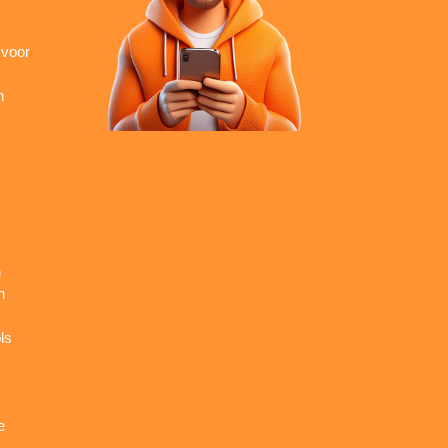
 voor
n
n
n
ls
e