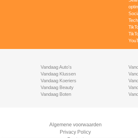
opti
Soci
Tech
TikT
TikT
YouT
Vandaag Auto's
Vand
Vandaag Klussen
Vand
Vandaag Koeriers
Vand
Vandaag Beauty
Vand
Vandaag Boten
Vand
Algemene voorwaarden
Privacy Policy