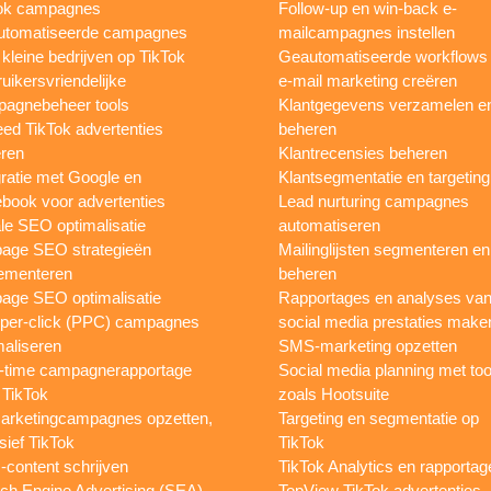
ok campagnes
Follow-up en win-back e-
utomatiseerde campagnes
mailcampagnes instellen
 kleine bedrijven op TikTok
Geautomatiseerde workflows
uikersvriendelijke
e-mail marketing creëren
agnebeheer tools
Klantgegevens verzamelen e
eed TikTok advertenties
beheren
ren
Klantrecensies beheren
gratie met Google en
Klantsegmentatie en targeting
book voor advertenties
Lead nurturing campagnes
le SEO optimalisatie
automatiseren
page SEO strategieën
Mailinglijsten segmenteren en
ementeren
beheren
age SEO optimalisatie
Rapportages en analyses va
per-click (PPC) campagnes
social media prestaties make
maliseren
SMS-marketing opzetten
-time campagnerapportage
Social media planning met too
 TikTok
zoals Hootsuite
rketingcampagnes opzetten,
Targeting en segmentatie op
sief TikTok
TikTok
content schrijven
TikTok Analytics en rapportag
ch Engine Advertising (SEA)
TopView TikTok advertenties