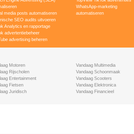
maliseren
WhatsApp-marketing
al media posts automatiseren
automatiseren
nische SEO audits uitvoeren
ok Analytics en rapportage
ok advertentiebeheer
ube advertising beheren
aag Motoren
Vandaag Multimedia
aag Rijscholen
Vandaag Schoonmaak
aag Entertainment
Vandaag Scooters
aag Fietsen
Vandaag Elektronica
aag Juridisch
Vandaag Financieel