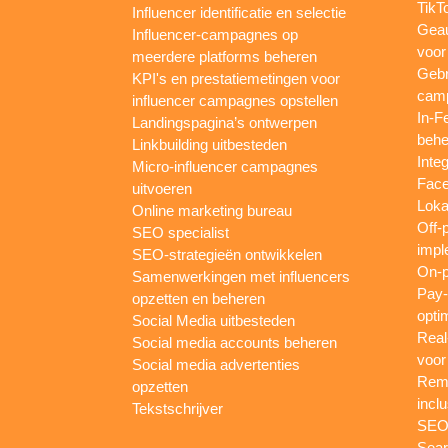
TikT
Influencer identificatie en selectie
Gea
Influencer-campagnes op
voor
meerdere platforms beheren
Gebr
KPI's en prestatiemetingen voor
camp
influencer campagnes opstellen
In-F
Landingspagina’s ontwerpen
behe
Linkbuilding uitbesteden
Inte
Micro-influencer campagnes
Face
uitvoeren
Loka
Online marketing bureau
Off-
SEO specialist
impl
SEO-strategieën ontwikkelen
On-p
Samenwerkingen met influencers
Pay-
opzetten en beheren
opti
Social Media uitbesteden
Real
Social media accounts beheren
voor
Social media advertenties
Rema
opzetten
inclu
Tekstschrijver
SEO-
Sear