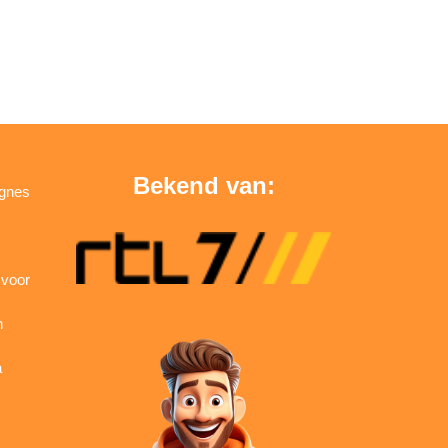
Bekend van:
agnes
 voor
n
a