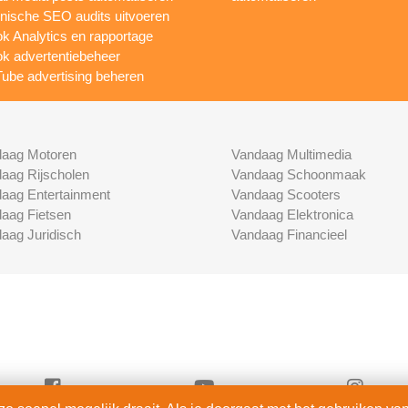
nische SEO audits uitvoeren
ok Analytics en rapportage
ok advertentiebeheer
ube advertising beheren
aag Motoren
Vandaag Multimedia
aag Rijscholen
Vandaag Schoonmaak
aag Entertainment
Vandaag Scooters
aag Fietsen
Vandaag Elektronica
aag Juridisch
Vandaag Financieel