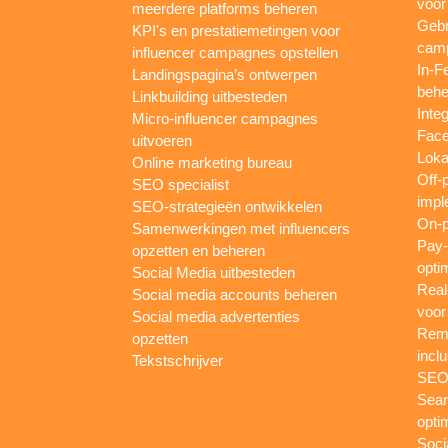
voor
meerdere platforms beheren
Gebr
KPI's en prestatiemetingen voor
camp
influencer campagnes opstellen
In-F
Landingspagina’s ontwerpen
behe
Linkbuilding uitbesteden
Inte
Micro-influencer campagnes
Face
uitvoeren
Loka
Online marketing bureau
Off-
SEO specialist
impl
SEO-strategieën ontwikkelen
On-p
Samenwerkingen met influencers
Pay-
opzetten en beheren
opti
Social Media uitbesteden
Real
Social media accounts beheren
voor
Social media advertenties
Rema
opzetten
inclu
Tekstschrijver
SEO-
Sear
opti
Soci