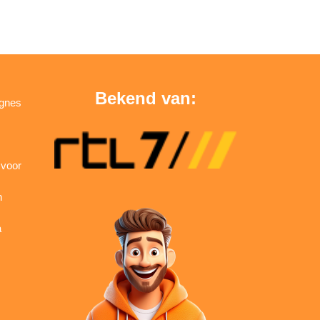
Bekend van:
agnes
 voor
n
a