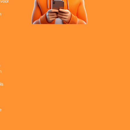
 voor
n
n
n
ls
e