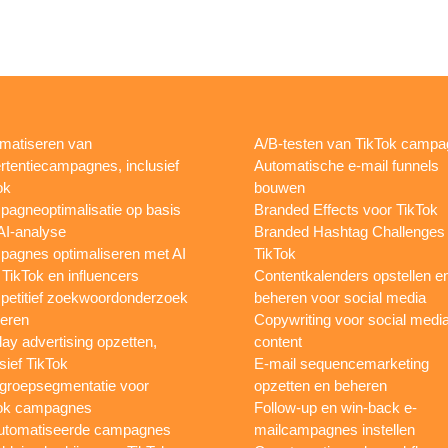
matiseren van
A/B-testen van TikTok camp
rtentiecampagnes, inclusief
Automatische e-mail funnels
ok
bouwen
agneoptimalisatie op basis
Branded Effects voor TikTok
AI-analyse
Branded Hashtag Challenges
agnes optimaliseren met AI
TikTok
 TikTok en influencers
Contentkalenders opstellen e
etitief zoekwoordonderzoek
beheren voor social media
oeren
Copywriting voor social medi
lay advertising opzetten,
content
sief TikTok
E-mail sequencemarketing
groepsegmentatie voor
opzetten en beheren
ok campagnes
Follow-up en win-back e-
utomatiseerde campagnes
mailcampagnes instellen