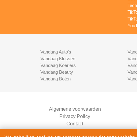
Tech
TikT
TikT
YouT
Vandaag Auto's
Vand
Vandaag Klussen
Vand
Vandaag Koeriers
Vand
Vandaag Beauty
Vand
Vandaag Boten
Vand
Algemene voorwaarden
Privacy Policy
Contact
Bedrijven Inlog