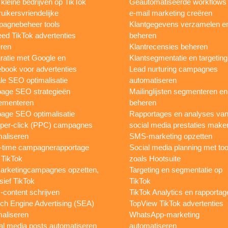
 kleine bedrijven op TikTok
Geautomatiseerde workflows
uikersvriendelijke
e-mail marketing creëren
agnebeheer tools
Klantgegevens verzamelen e
eed TikTok advertenties
beheren
ren
Klantrecensies beheren
gratie met Google en
Klantsegmentatie en targeting
book voor advertenties
Lead nurturing campagnes
le SEO optimalisatie
automatiseren
page SEO strategieën
Mailinglijsten segmenteren en
ementeren
beheren
age SEO optimalisatie
Rapportages en analyses va
per-click (PPC) campagnes
social media prestaties make
maliseren
SMS-marketing opzetten
-time campagnerapportage
Social media planning met too
 TikTok
zoals Hootsuite
rketingcampagnes opzetten,
Targeting en segmentatie op
sief TikTok
TikTok
content schrijven
TikTok Analytics en rapportag
ch Engine Advertising (SEA)
TopView TikTok advertenties
maliseren
WhatsApp-marketing
al media posts automatiseren
automatiseren