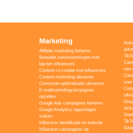
Marketing
Auto
adve
Affiliate marketing beheren
TikT
Betaalde samenwerkingen met
Camp
top-tier influencers
van 
Content co-creatie met influencers
Camp
Content marketing uitvoeren
voor
Conversie-optimalisatie uitvoeren
Comp
E-mailmarketingcampagnes
uitv
opzetten
Disp
Google Ads campagnes beheren
inclu
Google Analytics rapportages
Doel
maken
TikT
Influencer identificatie en selectie
Gea
Influencer-campagnes op