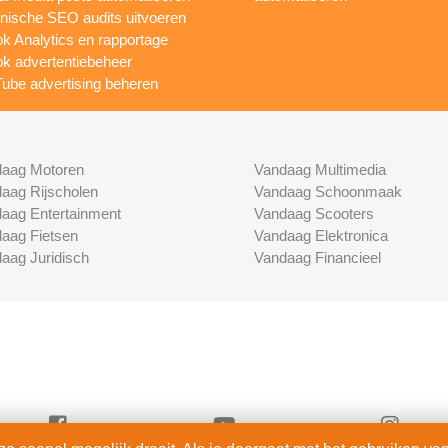
nische SEO audits uitvoeren
ok Analytics en rapportage
ok advertentiebeheer
ube advertising beheren
aag Motoren
Vandaag Multimedia
aag Rijscholen
Vandaag Schoonmaak
aag Entertainment
Vandaag Scooters
aag Fietsen
Vandaag Elektronica
aag Juridisch
Vandaag Financieel