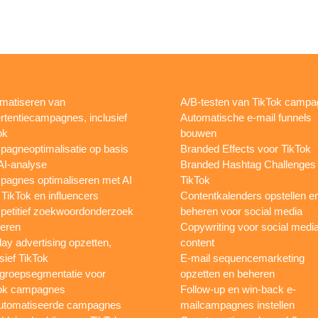
matiseren van
A/B-testen van TikTok camp
rtentiecampagnes, inclusief
Automatische e-mail funnels
ok
bouwen
agneoptimalisatie op basis
Branded Effects voor TikTok
AI-analyse
Branded Hashtag Challenges
agnes optimaliseren met AI
TikTok
 TikTok en influencers
Contentkalenders opstellen e
etitief zoekwoordonderzoek
beheren voor social media
oeren
Copywriting voor social medi
lay advertising opzetten,
content
sief TikTok
E-mail sequencemarketing
groepsegmentatie voor
opzetten en beheren
ok campagnes
Follow-up en win-back e-
utomatiseerde campagnes
mailcampagnes instellen