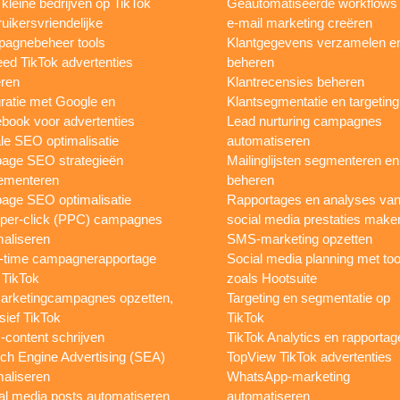
 kleine bedrijven op TikTok
Geautomatiseerde workflows
uikersvriendelijke
e-mail marketing creëren
agnebeheer tools
Klantgegevens verzamelen e
eed TikTok advertenties
beheren
ren
Klantrecensies beheren
gratie met Google en
Klantsegmentatie en targeting
book voor advertenties
Lead nurturing campagnes
le SEO optimalisatie
automatiseren
page SEO strategieën
Mailinglijsten segmenteren en
ementeren
beheren
age SEO optimalisatie
Rapportages en analyses va
per-click (PPC) campagnes
social media prestaties make
maliseren
SMS-marketing opzetten
-time campagnerapportage
Social media planning met too
 TikTok
zoals Hootsuite
rketingcampagnes opzetten,
Targeting en segmentatie op
sief TikTok
TikTok
content schrijven
TikTok Analytics en rapportag
ch Engine Advertising (SEA)
TopView TikTok advertenties
maliseren
WhatsApp-marketing
al media posts automatiseren
automatiseren