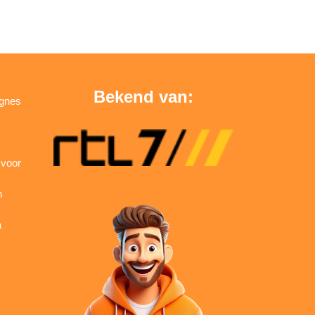
Bekend van:
agnes
 voor
n
a