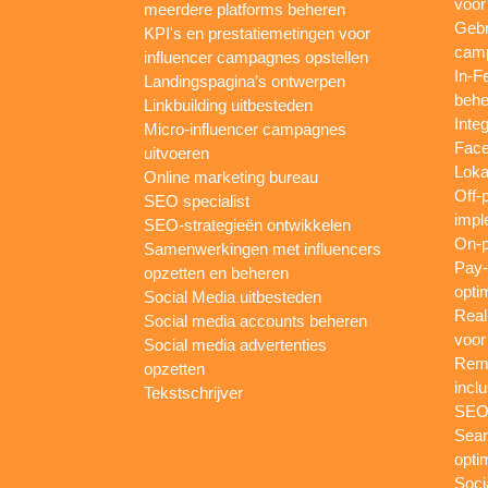
voor
meerdere platforms beheren
Gebr
KPI's en prestatiemetingen voor
camp
influencer campagnes opstellen
In-F
Landingspagina’s ontwerpen
behe
Linkbuilding uitbesteden
Inte
Micro-influencer campagnes
Face
uitvoeren
Loka
Online marketing bureau
Off-
SEO specialist
impl
SEO-strategieën ontwikkelen
On-p
Samenwerkingen met influencers
Pay-
opzetten en beheren
opti
Social Media uitbesteden
Real
Social media accounts beheren
voor
Social media advertenties
Rema
opzetten
inclu
Tekstschrijver
SEO-
Sear
opti
Soci