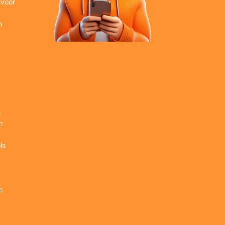
 voor
n
n
n
ls
e