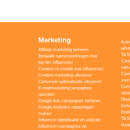
Marketing
Auto
adve
Affiliate marketing beheren
TikT
Betaalde samenwerkingen met
Camp
top-tier influencers
van 
Content co-creatie met influencers
Camp
Content marketing uitvoeren
voor
Conversie-optimalisatie uitvoeren
Comp
E-mailmarketingcampagnes
uitv
opzetten
Disp
Google Ads campagnes beheren
inclu
Google Analytics rapportages
Doel
maken
TikT
Influencer identificatie en selectie
Gea
Influencer-campagnes op