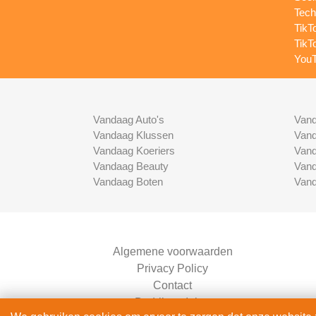
Tech
TikT
TikT
YouT
Vandaag Auto's
Vand
Vandaag Klussen
Vand
Vandaag Koeriers
Vand
Vandaag Beauty
Vand
Vandaag Boten
Vand
Algemene voorwaarden
Privacy Policy
Contact
Bedrijven Inlog