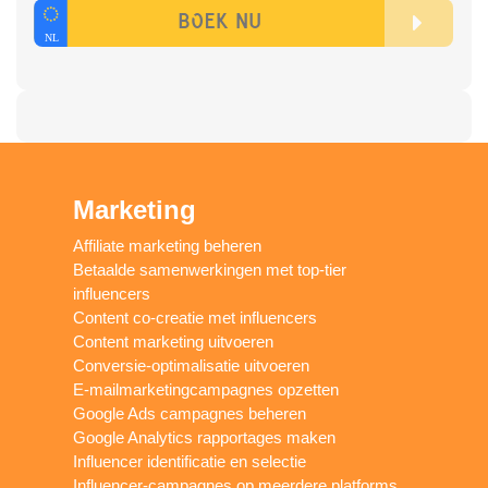
Marketing
Affiliate marketing beheren
Betaalde samenwerkingen met top-tier
influencers
Content co-creatie met influencers
Content marketing uitvoeren
Conversie-optimalisatie uitvoeren
E-mailmarketingcampagnes opzetten
Google Ads campagnes beheren
Google Analytics rapportages maken
Influencer identificatie en selectie
Influencer-campagnes op meerdere platforms