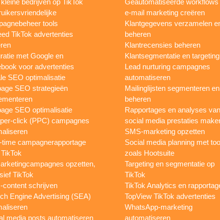
 kleine bedrijven op TikTok
Geautomatiseerde workflows
uikersvriendelijke
e-mail marketing creëren
agnebeheer tools
Klantgegevens verzamelen e
eed TikTok advertenties
beheren
ren
Klantrecensies beheren
gratie met Google en
Klantsegmentatie en targeting
book voor advertenties
Lead nurturing campagnes
le SEO optimalisatie
automatiseren
page SEO strategieën
Mailinglijsten segmenteren en
ementeren
beheren
age SEO optimalisatie
Rapportages en analyses va
per-click (PPC) campagnes
social media prestaties make
maliseren
SMS-marketing opzetten
-time campagnerapportage
Social media planning met too
 TikTok
zoals Hootsuite
rketingcampagnes opzetten,
Targeting en segmentatie op
sief TikTok
TikTok
content schrijven
TikTok Analytics en rapportag
ch Engine Advertising (SEA)
TopView TikTok advertenties
maliseren
WhatsApp-marketing
al media posts automatiseren
automatiseren