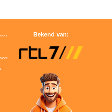
Bekend van:
agnes
 voor
n
a