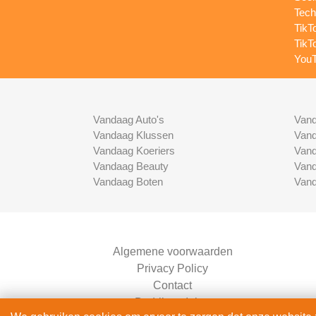
Tech
TikT
TikT
YouT
Vandaag Auto's
Vand
Vandaag Klussen
Vand
Vandaag Koeriers
Vand
Vandaag Beauty
Vand
Vandaag Boten
Vand
Algemene voorwaarden
Privacy Policy
Contact
Bedrijven Inlog