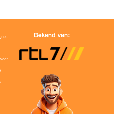
Bekend van:
agnes
 voor
n
a