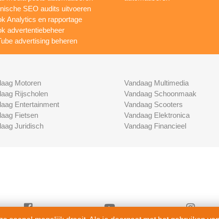
nische SEO audits uitvoeren
ok Analytics en rapportage
ok advertentiebeheer
ube advertising beheren
aag Motoren
Vandaag Multimedia
aag Rijscholen
Vandaag Schoonmaak
aag Entertainment
Vandaag Scooters
aag Fietsen
Vandaag Elektronica
aag Juridisch
Vandaag Financieel