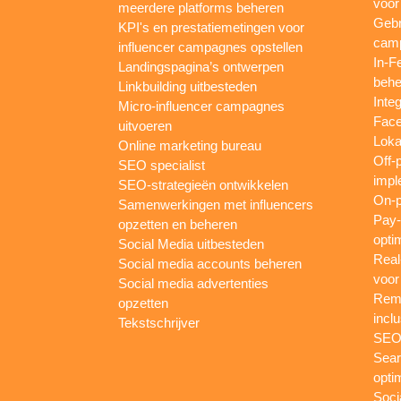
voor
meerdere platforms beheren
Gebr
KPI's en prestatiemetingen voor
camp
influencer campagnes opstellen
In-F
Landingspagina’s ontwerpen
behe
Linkbuilding uitbesteden
Inte
Micro-influencer campagnes
Face
uitvoeren
Loka
Online marketing bureau
Off-
SEO specialist
impl
SEO-strategieën ontwikkelen
On-p
Samenwerkingen met influencers
Pay-
opzetten en beheren
opti
Social Media uitbesteden
Real
Social media accounts beheren
voor
Social media advertenties
Rema
opzetten
inclu
Tekstschrijver
SEO-
Sear
opti
Soci