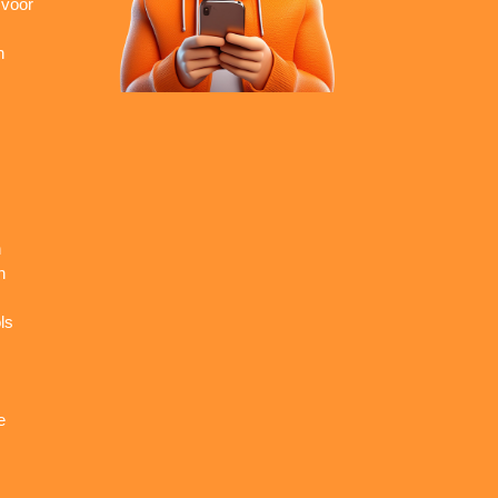
 voor
n
n
n
ls
e