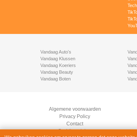
Tech
TikT
TikT
YouT
Vandaag Auto's
Vand
Vandaag Klussen
Vand
Vandaag Koeriers
Vand
Vandaag Beauty
Vand
Vandaag Boten
Vand
Algemene voorwaarden
Privacy Policy
Contact
Bedrijven Inlog