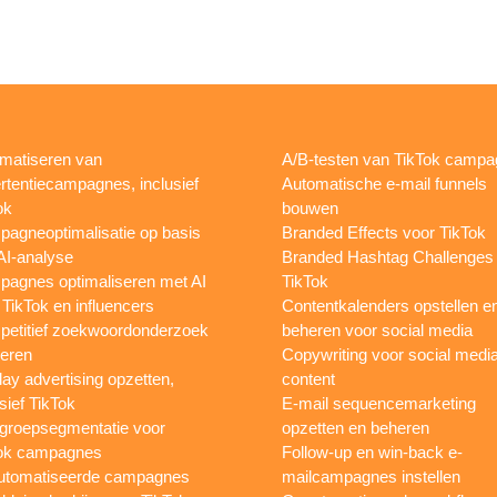
matiseren van
A/B-testen van TikTok camp
rtentiecampagnes, inclusief
Automatische e-mail funnels
ok
bouwen
agneoptimalisatie op basis
Branded Effects voor TikTok
AI-analyse
Branded Hashtag Challenges
agnes optimaliseren met AI
TikTok
 TikTok en influencers
Contentkalenders opstellen e
etitief zoekwoordonderzoek
beheren voor social media
oeren
Copywriting voor social medi
lay advertising opzetten,
content
sief TikTok
E-mail sequencemarketing
groepsegmentatie voor
opzetten en beheren
ok campagnes
Follow-up en win-back e-
utomatiseerde campagnes
mailcampagnes instellen