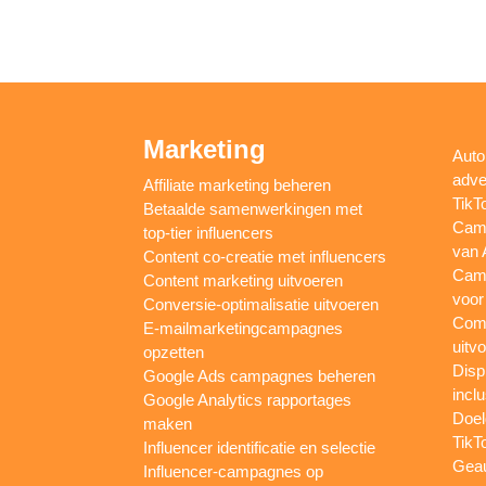
Marketing
Auto
adve
Affiliate marketing beheren
TikT
Betaalde samenwerkingen met
Camp
top-tier influencers
van 
Content co-creatie met influencers
Camp
Content marketing uitvoeren
voor
Conversie-optimalisatie uitvoeren
Comp
E-mailmarketingcampagnes
uitv
opzetten
Disp
Google Ads campagnes beheren
inclu
Google Analytics rapportages
Doel
maken
TikT
Influencer identificatie en selectie
Gea
Influencer-campagnes op