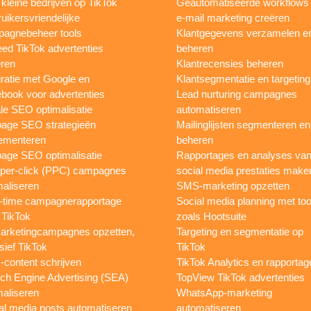
 kleine bedrijven op TikTok
Geautomatiseerde workflows
uikersvriendelijke
e-mail marketing creëren
agnebeheer tools
Klantgegevens verzamelen e
eed TikTok advertenties
beheren
ren
Klantrecensies beheren
gratie met Google en
Klantsegmentatie en targeting
book voor advertenties
Lead nurturing campagnes
le SEO optimalisatie
automatiseren
page SEO strategieën
Mailinglijsten segmenteren en
ementeren
beheren
age SEO optimalisatie
Rapportages en analyses va
per-click (PPC) campagnes
social media prestaties make
maliseren
SMS-marketing opzetten
-time campagnerapportage
Social media planning met too
 TikTok
zoals Hootsuite
rketingcampagnes opzetten,
Targeting en segmentatie op
sief TikTok
TikTok
content schrijven
TikTok Analytics en rapportag
ch Engine Advertising (SEA)
TopView TikTok advertenties
maliseren
WhatsApp-marketing
al media posts automatiseren
automatiseren