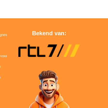
Bekend van:
agnes
 voor
n
a