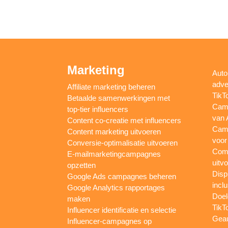
Marketing
Auto
adve
Affiliate marketing beheren
TikT
Betaalde samenwerkingen met
Camp
top-tier influencers
van 
Content co-creatie met influencers
Camp
Content marketing uitvoeren
voor
Conversie-optimalisatie uitvoeren
Comp
E-mailmarketingcampagnes
uitv
opzetten
Disp
Google Ads campagnes beheren
inclu
Google Analytics rapportages
Doel
maken
TikT
Influencer identificatie en selectie
Gea
Influencer-campagnes op