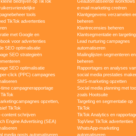
 kleine bedrijven op TikTok
Geautomatiseerde workflows
uikersvriendelijke
e-mail marketing creëren
agnebeheer tools
Klantgegevens verzamelen e
eed TikTok advertenties
beheren
ren
Klantrecensies beheren
gratie met Google en
Klantsegmentatie en targeting
book voor advertenties
Lead nurturing campagnes
le SEO optimalisatie
automatiseren
page SEO strategieën
Mailinglijsten segmenteren en
ementeren
beheren
age SEO optimalisatie
Rapportages en analyses va
per-click (PPC) campagnes
social media prestaties make
maliseren
SMS-marketing opzetten
-time campagnerapportage
Social media planning met too
 TikTok
zoals Hootsuite
rketingcampagnes opzetten,
Targeting en segmentatie op
sief TikTok
TikTok
content schrijven
TikTok Analytics en rapportag
ch Engine Advertising (SEA)
TopView TikTok advertenties
maliseren
WhatsApp-marketing
al media posts automatiseren
automatiseren