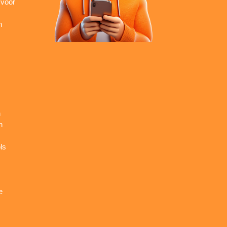
 voor
n
n
n
ls
e