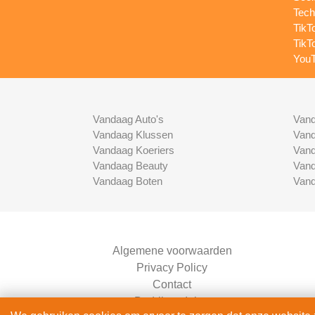
Tech
TikT
TikT
YouT
Vandaag Auto's
Vand
Vandaag Klussen
Vand
Vandaag Koeriers
Vand
Vandaag Beauty
Vand
Vandaag Boten
Vand
Algemene voorwaarden
Privacy Policy
Contact
Bedrijven Inlog