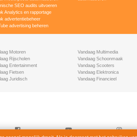
nische SEO audits uitvoeren
ok Analytics en rapportage
ok advertentiebeheer
ube advertising beheren
aag Motoren
Vandaag Multimedia
aag Rijscholen
Vandaag Schoonmaak
aag Entertainment
Vandaag Scooters
aag Fietsen
Vandaag Elektronica
aag Juridisch
Vandaag Financieel