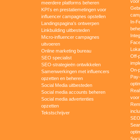
voor
meerdere platforms beheren
Gebr
KPI's en prestatiemetingen voor
camp
influencer campagnes opstellen
In-F
Landingspagina’s ontwerpen
behe
Linkbuilding uitbesteden
Inte
Micro-influencer campagnes
Face
uitvoeren
Loka
Online marketing bureau
Off-
SEO specialist
impl
SEO-strategieën ontwikkelen
On-p
Samenwerkingen met influencers
Pay-
opzetten en beheren
opti
Social Media uitbesteden
Real
Social media accounts beheren
voor
Social media advertenties
Rema
opzetten
inclu
Tekstschrijver
SEO-
Sear
opti
Soci