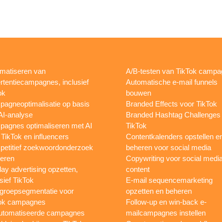
matiseren van
A/B-testen van TikTok camp
rtentiecampagnes, inclusief
Automatische e-mail funnels
ok
bouwen
agneoptimalisatie op basis
Branded Effects voor TikTok
AI-analyse
Branded Hashtag Challenges
agnes optimaliseren met AI
TikTok
 TikTok en influencers
Contentkalenders opstellen e
etitief zoekwoordonderzoek
beheren voor social media
oeren
Copywriting voor social medi
lay advertising opzetten,
content
sief TikTok
E-mail sequencemarketing
groepsegmentatie voor
opzetten en beheren
ok campagnes
Follow-up en win-back e-
utomatiseerde campagnes
mailcampagnes instellen