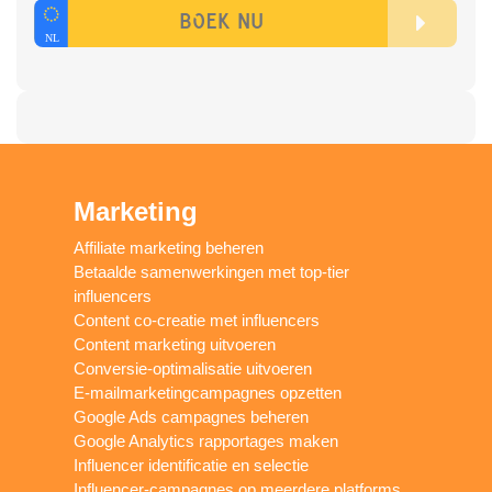
Marketing
Affiliate marketing beheren
Betaalde samenwerkingen met top-tier
influencers
Content co-creatie met influencers
Content marketing uitvoeren
Conversie-optimalisatie uitvoeren
E-mailmarketingcampagnes opzetten
Google Ads campagnes beheren
Google Analytics rapportages maken
Influencer identificatie en selectie
Influencer-campagnes op meerdere platforms