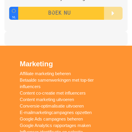
Marketing
Affiliate marketing beheren
Betaalde samenwerkingen met top-tier
influencers
Content co-creatie met influencers
Content marketing uitvoeren
Conversie-optimalisatie uitvoeren
E-mailmarketingcampagnes opzetten
Google Ads campagnes beheren
Google Analytics rapportages maken
Influencer identificatie en selectie