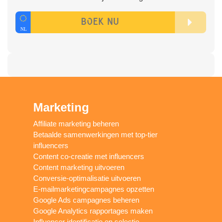
Marketing
Affiliate marketing beheren
Betaalde samenwerkingen met top-tier
influencers
Content co-creatie met influencers
Content marketing uitvoeren
Conversie-optimalisatie uitvoeren
E-mailmarketingcampagnes opzetten
Google Ads campagnes beheren
Google Analytics rapportages maken
Influencer identificatie en selectie