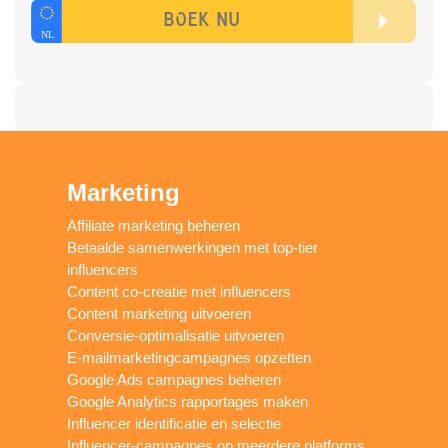
Marketing
Affiliate marketing beheren
Betaalde samenwerkingen met top-tier
influencers
Content co-creatie met influencers
Content marketing uitvoeren
Conversie-optimalisatie uitvoeren
E-mailmarketingcampagnes opzetten
Google Ads campagnes beheren
Google Analytics rapportages maken
Influencer identificatie en selectie
Influencer-campagnes op meerdere platforms