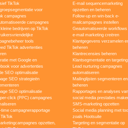
sief TikTok
E-mail sequencemarketing
groepsegmentatie voor
opzetten en beheren
ok campagnes
Follow-up en win-back e-
utomatiseerde campagnes
mailcampagnes instellen
 kleine bedrijven op TikTok
Geautomatiseerde workflows
uikersvriendelijke
e-mail marketing creëren
agnebeheer tools
Klantgegevens verzamelen e
eed TikTok advertenties
beheren
ren
Klantrecensies beheren
gratie met Google en
Klantsegmentatie en targeting
book voor advertenties
Lead nurturing campagnes
le SEO optimalisatie
automatiseren
page SEO strategieën
Mailinglijsten segmenteren en
ementeren
beheren
age SEO optimalisatie
Rapportages en analyses va
per-click (PPC) campagnes
social media prestaties make
maliseren
SMS-marketing opzetten
-time campagnerapportage
Social media planning met too
 TikTok
zoals Hootsuite
rketingcampagnes opzetten,
Targeting en segmentatie op