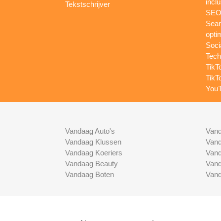
inclu
Tekstschrijver
SEO-
Sear
opti
Soci
Tech
TikT
TikT
YouT
Vandaag Auto's
Vand
Vandaag Klussen
Vand
Vandaag Koeriers
Vand
Vandaag Beauty
Vand
Vandaag Boten
Vand