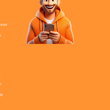
 voor
n
n
n
ls