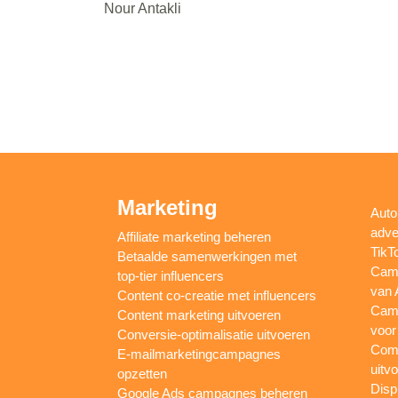
Nour Antakli
Marketing
Auto
adve
Affiliate marketing beheren
TikT
Betaalde samenwerkingen met
Camp
top-tier influencers
van 
Content co-creatie met influencers
Camp
Content marketing uitvoeren
voor
Conversie-optimalisatie uitvoeren
Comp
E-mailmarketingcampagnes
uitv
opzetten
Disp
Google Ads campagnes beheren