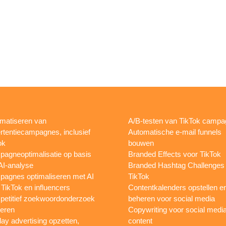
matiseren van
A/B-testen van TikTok camp
rtentiecampagnes, inclusief
Automatische e-mail funnels
ok
bouwen
agneoptimalisatie op basis
Branded Effects voor TikTok
AI-analyse
Branded Hashtag Challenges
agnes optimaliseren met AI
TikTok
 TikTok en influencers
Contentkalenders opstellen e
etitief zoekwoordonderzoek
beheren voor social media
oeren
Copywriting voor social medi
lay advertising opzetten,
content