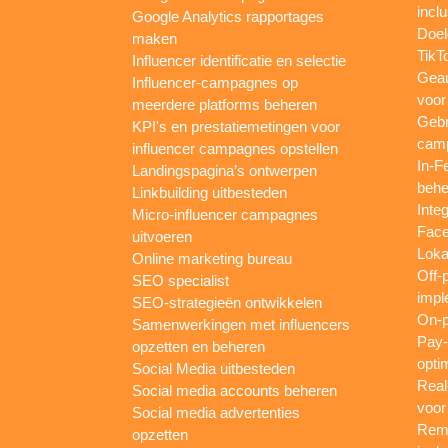
inclu
Google Analytics rapportages
Doel
maken
TikT
Influencer identificatie en selectie
Gea
Influencer-campagnes op
voor
meerdere platforms beheren
Gebr
KPI's en prestatiemetingen voor
camp
influencer campagnes opstellen
In-F
Landingspagina’s ontwerpen
behe
Linkbuilding uitbesteden
Inte
Micro-influencer campagnes
Face
uitvoeren
Loka
Online marketing bureau
Off-
SEO specialist
impl
SEO-strategieën ontwikkelen
On-p
Samenwerkingen met influencers
Pay-
opzetten en beheren
opti
Social Media uitbesteden
Real
Social media accounts beheren
voor
Social media advertenties
Rema
opzetten