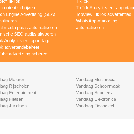
sief TikTok
TikTok
content schrijven
TikTok Analytics en rapportag
ch Engine Advertising (SEA)
TopView TikTok advertenties
maliseren
WhatsApp-marketing
al media posts automatiseren
automatiseren
nische SEO audits uitvoeren
ok Analytics en rapportage
ok advertentiebeheer
ube advertising beheren
aag Motoren
Vandaag Multimedia
aag Rijscholen
Vandaag Schoonmaak
aag Entertainment
Vandaag Scooters
aag Fietsen
Vandaag Elektronica
aag Juridisch
Vandaag Financieel