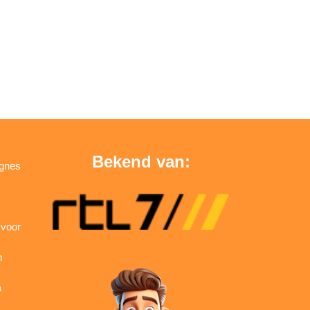
Bekend van:
agnes
 voor
n
a