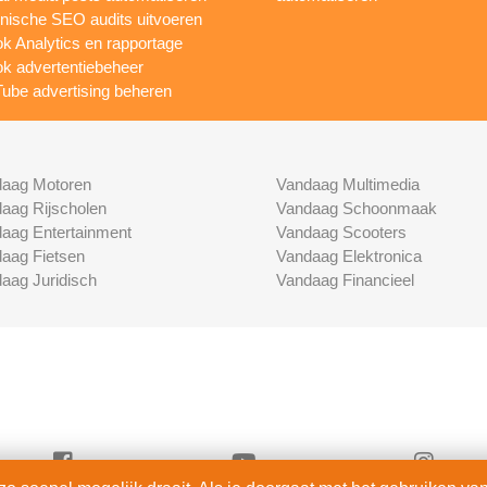
nische SEO audits uitvoeren
ok Analytics en rapportage
ok advertentiebeheer
ube advertising beheren
aag Motoren
Vandaag Multimedia
aag Rijscholen
Vandaag Schoonmaak
aag Entertainment
Vandaag Scooters
aag Fietsen
Vandaag Elektronica
aag Juridisch
Vandaag Financieel