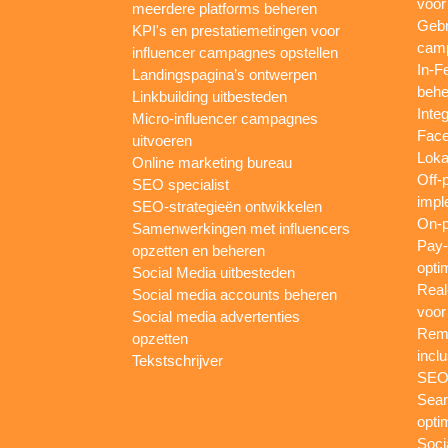
voor
meerdere platforms beheren
Gebr
KPI's en prestatiemetingen voor
camp
influencer campagnes opstellen
In-F
Landingspagina’s ontwerpen
behe
Linkbuilding uitbesteden
Inte
Micro-influencer campagnes
Face
uitvoeren
Loka
Online marketing bureau
Off-
SEO specialist
impl
SEO-strategieën ontwikkelen
On-p
Samenwerkingen met influencers
Pay-
opzetten en beheren
opti
Social Media uitbesteden
Real
Social media accounts beheren
voor
Social media advertenties
Rema
opzetten
inclu
Tekstschrijver
SEO-
Sear
opti
Soci