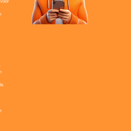
 voor
n
n
n
ls
e