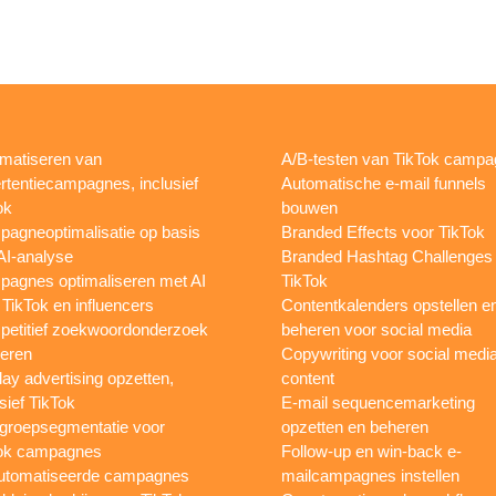
matiseren van
A/B-testen van TikTok camp
rtentiecampagnes, inclusief
Automatische e-mail funnels
ok
bouwen
agneoptimalisatie op basis
Branded Effects voor TikTok
AI-analyse
Branded Hashtag Challenges
agnes optimaliseren met AI
TikTok
 TikTok en influencers
Contentkalenders opstellen e
etitief zoekwoordonderzoek
beheren voor social media
oeren
Copywriting voor social medi
lay advertising opzetten,
content
sief TikTok
E-mail sequencemarketing
groepsegmentatie voor
opzetten en beheren
ok campagnes
Follow-up en win-back e-
utomatiseerde campagnes
mailcampagnes instellen