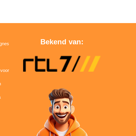
Bekend van:
agnes
 voor
n
a