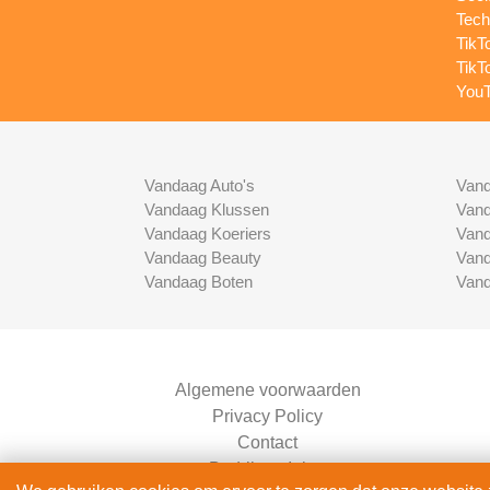
Tech
TikT
TikT
YouT
Vandaag Auto's
Vand
Vandaag Klussen
Vand
Vandaag Koeriers
Vand
Vandaag Beauty
Vand
Vandaag Boten
Vand
Algemene voorwaarden
Privacy Policy
Contact
Bedrijven Inlog