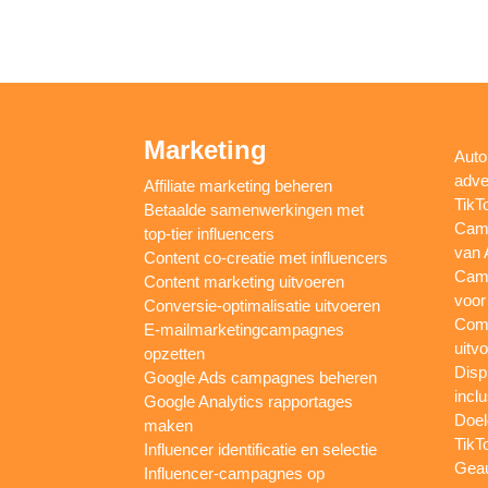
Marketing
Auto
adve
Affiliate marketing beheren
TikT
Betaalde samenwerkingen met
Camp
top-tier influencers
van 
Content co-creatie met influencers
Camp
Content marketing uitvoeren
voor
Conversie-optimalisatie uitvoeren
Comp
E-mailmarketingcampagnes
uitv
opzetten
Disp
Google Ads campagnes beheren
inclu
Google Analytics rapportages
Doel
maken
TikT
Influencer identificatie en selectie
Gea
Influencer-campagnes op