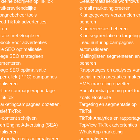
 kleine bedrijven op TikTok
Geautomatiseerde workflows
uikersvriendelijke
e-mail marketing creëren
agnebeheer tools
Klantgegevens verzamelen e
eed TikTok advertenties
beheren
ren
Klantrecensies beheren
gratie met Google en
Klantsegmentatie en targeting
book voor advertenties
Lead nurturing campagnes
le SEO optimalisatie
automatiseren
page SEO strategieën
Mailinglijsten segmenteren en
ementeren
beheren
age SEO optimalisatie
Rapportages en analyses va
per-click (PPC) campagnes
social media prestaties make
maliseren
SMS-marketing opzetten
-time campagnerapportage
Social media planning met too
 TikTok
zoals Hootsuite
rketingcampagnes opzetten,
Targeting en segmentatie op
sief TikTok
TikTok
content schrijven
TikTok Analytics en rapportag
ch Engine Advertising (SEA)
TopView TikTok advertenties
maliseren
WhatsApp-marketing
al media posts automatiseren
automatiseren