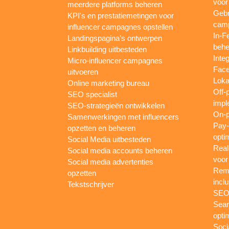
voor
meerdere platforms beheren
Gebr
KPI's en prestatiemetingen voor
camp
influencer campagnes opstellen
In-F
Landingspagina’s ontwerpen
behe
Linkbuilding uitbesteden
Inte
Micro-influencer campagnes
Face
uitvoeren
Loka
Online marketing bureau
Off-
SEO specialist
impl
SEO-strategieën ontwikkelen
On-p
Samenwerkingen met influencers
Pay-
opzetten en beheren
opti
Social Media uitbesteden
Real
Social media accounts beheren
voor
Social media advertenties
Rema
opzetten
inclu
Tekstschrijver
SEO-
Sear
opti
Soci