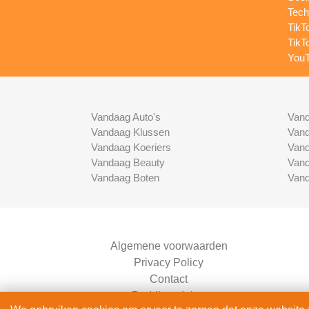
Tech
TikT
TikT
YouT
Vandaag Auto's
Vand
Vandaag Klussen
Vand
Vandaag Koeriers
Vand
Vandaag Beauty
Vand
Vandaag Boten
Vand
Algemene voorwaarden
Privacy Policy
Contact
Bedrijven Inlog