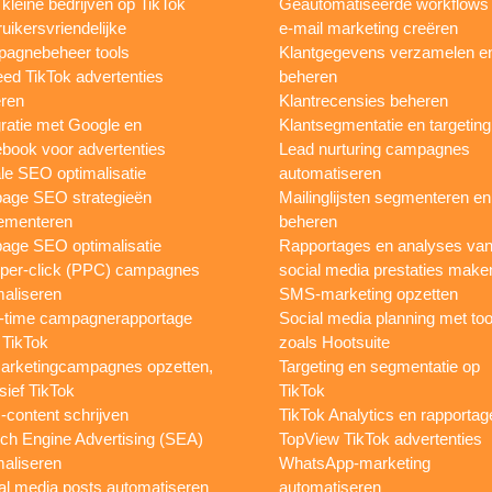
 kleine bedrijven op TikTok
Geautomatiseerde workflows
uikersvriendelijke
e-mail marketing creëren
agnebeheer tools
Klantgegevens verzamelen e
eed TikTok advertenties
beheren
ren
Klantrecensies beheren
gratie met Google en
Klantsegmentatie en targeting
book voor advertenties
Lead nurturing campagnes
le SEO optimalisatie
automatiseren
page SEO strategieën
Mailinglijsten segmenteren en
ementeren
beheren
age SEO optimalisatie
Rapportages en analyses va
per-click (PPC) campagnes
social media prestaties make
maliseren
SMS-marketing opzetten
-time campagnerapportage
Social media planning met too
 TikTok
zoals Hootsuite
rketingcampagnes opzetten,
Targeting en segmentatie op
sief TikTok
TikTok
content schrijven
TikTok Analytics en rapportag
ch Engine Advertising (SEA)
TopView TikTok advertenties
maliseren
WhatsApp-marketing
al media posts automatiseren
automatiseren