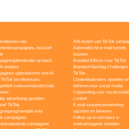
matiseren van
A/B-testen van TikTok camp
rtentiecampagnes, inclusief
Automatische e-mail funnels
ok
bouwen
agneoptimalisatie op basis
Branded Effects voor TikTok
AI-analyse
Branded Hashtag Challenges
agnes optimaliseren met AI
TikTok
 TikTok en influencers
Contentkalenders opstellen e
etitief zoekwoordonderzoek
beheren voor social media
oeren
Copywriting voor social medi
lay advertising opzetten,
content
sief TikTok
E-mail sequencemarketing
groepsegmentatie voor
opzetten en beheren
ok campagnes
Follow-up en win-back e-
utomatiseerde campagnes
mailcampagnes instellen