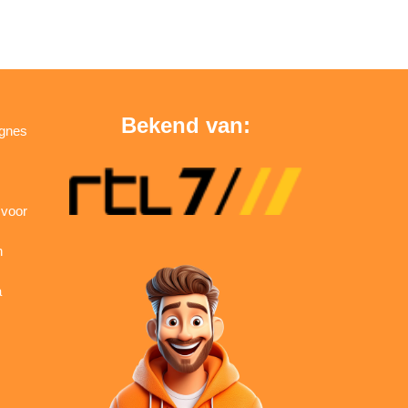
Bekend van:
agnes
 voor
n
a