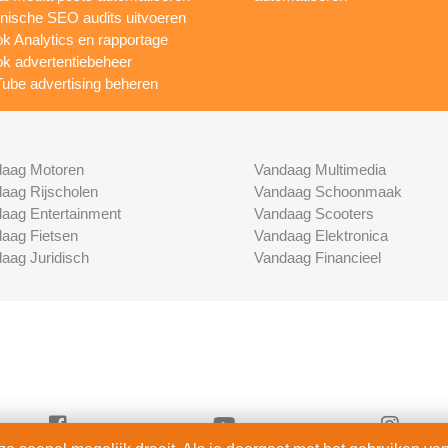
nische SEO audits uitvoeren
ok Analytics en rapportage
ok advertentiebeheer
ube advertising beheren
aag Motoren
Vandaag Multimedia
aag Rijscholen
Vandaag Schoonmaak
aag Entertainment
Vandaag Scooters
aag Fietsen
Vandaag Elektronica
aag Juridisch
Vandaag Financieel