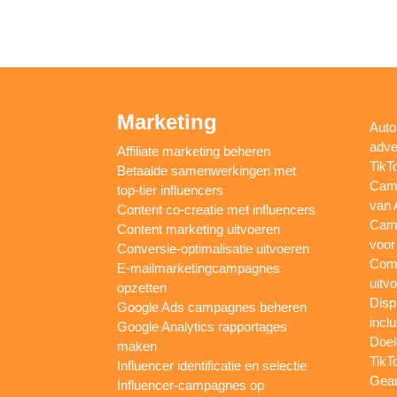
Marketing
Auto
adve
Affiliate marketing beheren
TikT
Betaalde samenwerkingen met
Camp
top-tier influencers
van 
Content co-creatie met influencers
Camp
Content marketing uitvoeren
voor
Conversie-optimalisatie uitvoeren
Comp
E-mailmarketingcampagnes
uitv
opzetten
Disp
Google Ads campagnes beheren
inclu
Google Analytics rapportages
Doel
maken
TikT
Influencer identificatie en selectie
Gea
Influencer-campagnes op