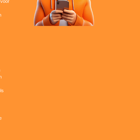
 voor
n
n
n
ls
e