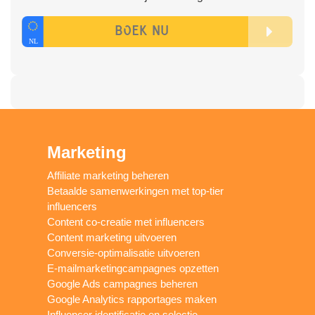
Marketing
Affiliate marketing beheren
Betaalde samenwerkingen met top-tier
influencers
Content co-creatie met influencers
Content marketing uitvoeren
Conversie-optimalisatie uitvoeren
E-mailmarketingcampagnes opzetten
Google Ads campagnes beheren
Google Analytics rapportages maken
Influencer identificatie en selectie