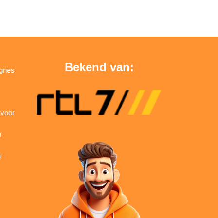
Bekend van:
agnes
 voor
n
a