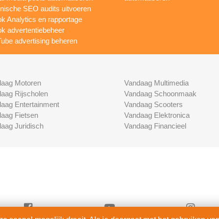
nische SEO audits uitvoeren
ok Analytics en rapportage
ok advertentiebeheer
ube advertising beheren
aag Motoren
Vandaag Multimedia
aag Rijscholen
Vandaag Schoonmaak
aag Entertainment
Vandaag Scooters
aag Fietsen
Vandaag Elektronica
aag Juridisch
Vandaag Financieel