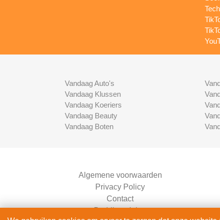
Tech
TikT
TikT
YouT
Vandaag Auto's
Vand
Vandaag Klussen
Vand
Vandaag Koeriers
Vand
Vandaag Beauty
Vand
Vandaag Boten
Vand
Algemene voorwaarden
Privacy Policy
Contact
Bedrijven Inlog