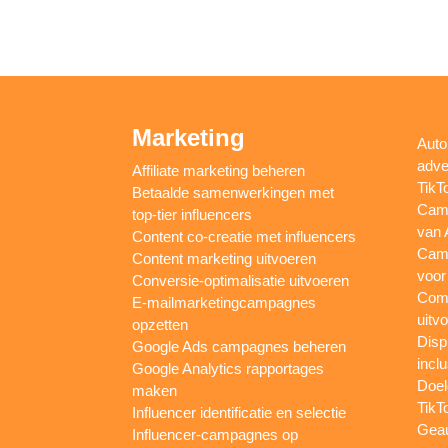
Marketing
Auto
adve
Affiliate marketing beheren
TikT
Betaalde samenwerkingen met
Camp
top-tier influencers
van 
Content co-creatie met influencers
Camp
Content marketing uitvoeren
voor
Conversie-optimalisatie uitvoeren
Comp
E-mailmarketingcampagnes
uitv
opzetten
Disp
Google Ads campagnes beheren
inclu
Google Analytics rapportages
Doel
maken
TikT
Influencer identificatie en selectie
Gea
Influencer-campagnes op