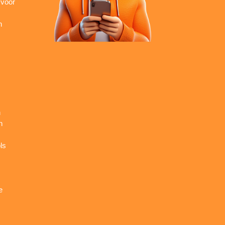
 voor
n
n
n
ls
e