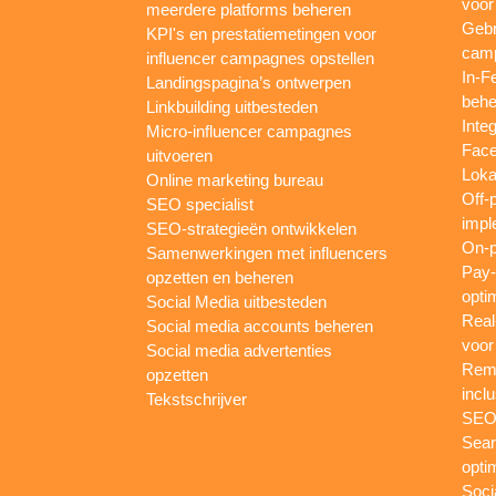
voor
meerdere platforms beheren
Gebr
KPI's en prestatiemetingen voor
camp
influencer campagnes opstellen
In-F
Landingspagina’s ontwerpen
behe
Linkbuilding uitbesteden
Inte
Micro-influencer campagnes
Face
uitvoeren
Loka
Online marketing bureau
Off-
SEO specialist
impl
SEO-strategieën ontwikkelen
On-p
Samenwerkingen met influencers
Pay-
opzetten en beheren
opti
Social Media uitbesteden
Real
Social media accounts beheren
voor
Social media advertenties
Rema
opzetten
inclu
Tekstschrijver
SEO-
Sear
opti
Soci