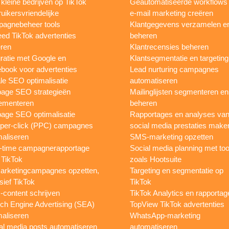
 kleine bedrijven op TikTok
Geautomatiseerde workflows
uikersvriendelijke
e-mail marketing creëren
agnebeheer tools
Klantgegevens verzamelen e
eed TikTok advertenties
beheren
ren
Klantrecensies beheren
gratie met Google en
Klantsegmentatie en targeting
book voor advertenties
Lead nurturing campagnes
le SEO optimalisatie
automatiseren
page SEO strategieën
Mailinglijsten segmenteren en
ementeren
beheren
age SEO optimalisatie
Rapportages en analyses va
per-click (PPC) campagnes
social media prestaties make
maliseren
SMS-marketing opzetten
-time campagnerapportage
Social media planning met too
 TikTok
zoals Hootsuite
rketingcampagnes opzetten,
Targeting en segmentatie op
sief TikTok
TikTok
content schrijven
TikTok Analytics en rapportag
ch Engine Advertising (SEA)
TopView TikTok advertenties
maliseren
WhatsApp-marketing
al media posts automatiseren
automatiseren