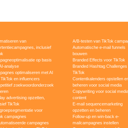
matiseren van
A/B-testen van TikTok camp
rtentiecampagnes, inclusief
Automatische e-mail funnels
ok
bouwen
agneoptimalisatie op basis
Branded Effects voor TikTok
AI-analyse
Branded Hashtag Challenges
agnes optimaliseren met AI
TikTok
 TikTok en influencers
Contentkalenders opstellen e
etitief zoekwoordonderzoek
beheren voor social media
oeren
Copywriting voor social medi
lay advertising opzetten,
content
sief TikTok
E-mail sequencemarketing
groepsegmentatie voor
opzetten en beheren
ok campagnes
Follow-up en win-back e-
utomatiseerde campagnes
mailcampagnes instellen