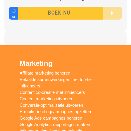
Marketing
Affiliate marketing beheren
Betaalde samenwerkingen met top-tier
influencers
Content co-creatie met influencers
Content marketing uitvoeren
Conversie-optimalisatie uitvoeren
E-mailmarketingcampagnes opzetten
Google Ads campagnes beheren
Google Analytics rapportages maken
Influencer identificatie en selectie