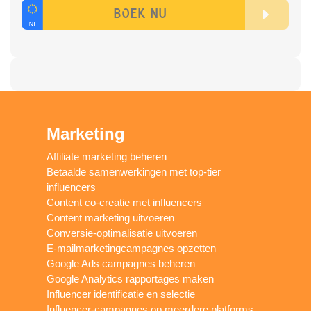
Marketing
Affiliate marketing beheren
Betaalde samenwerkingen met top-tier
influencers
Content co-creatie met influencers
Content marketing uitvoeren
Conversie-optimalisatie uitvoeren
E-mailmarketingcampagnes opzetten
Google Ads campagnes beheren
Google Analytics rapportages maken
Influencer identificatie en selectie
Influencer-campagnes op meerdere platforms