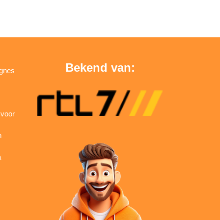
Bekend van:
agnes
 voor
n
a