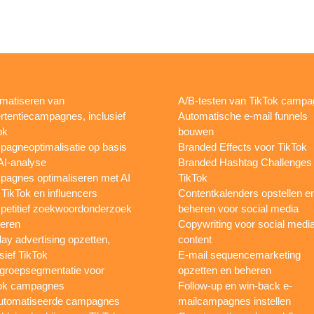
matiseren van
A/B-testen van TikTok camp
rtentiecampagnes, inclusief
Automatische e-mail funnels
ok
bouwen
agneoptimalisatie op basis
Branded Effects voor TikTok
AI-analyse
Branded Hashtag Challenges
agnes optimaliseren met AI
TikTok
 TikTok en influencers
Contentkalenders opstellen e
etitief zoekwoordonderzoek
beheren voor social media
oeren
Copywriting voor social medi
lay advertising opzetten,
content
sief TikTok
E-mail sequencemarketing
groepsegmentatie voor
opzetten en beheren
ok campagnes
Follow-up en win-back e-
utomatiseerde campagnes
mailcampagnes instellen