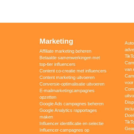
Marketing
Auto
adve
Affiliate marketing beheren
TikT
Betaalde samenwerkingen met
Camp
top-tier influencers
van 
Content co-creatie met influencers
Camp
Content marketing uitvoeren
voor
Conversie-optimalisatie uitvoeren
Comp
E-mailmarketingcampagnes
uitv
opzetten
Disp
Google Ads campagnes beheren
inclu
Google Analytics rapportages
Doel
maken
TikT
Influencer identificatie en selectie
Gea
Influencer-campagnes op