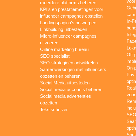
voor
meerdere platforms beheren
Gebr
KPI's en prestatiemetingen voor
camp
influencer campagnes opstellen
In-F
Landingspagina’s ontwerpen
behe
Linkbuilding uitbesteden
Inte
Micro-influencer campagnes
Face
uitvoeren
Loka
Online marketing bureau
Off-
SEO specialist
impl
SEO-strategieën ontwikkelen
On-p
Samenwerkingen met influencers
Pay-
opzetten en beheren
opti
Social Media uitbesteden
Real
Social media accounts beheren
voor
Social media advertenties
Rema
opzetten
inclu
Tekstschrijver
SEO-
Sear
opti
Soci