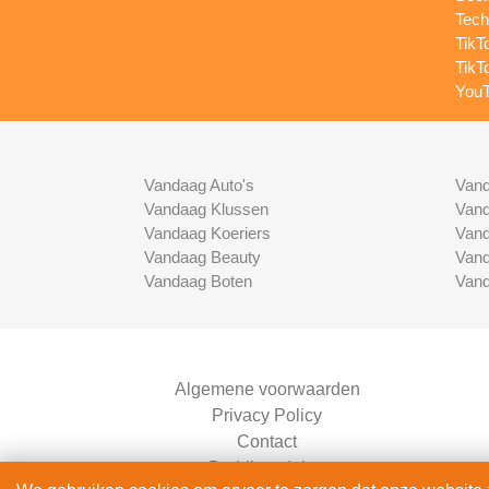
Tech
TikT
TikT
YouT
Vandaag Auto's
Vand
Vandaag Klussen
Vand
Vandaag Koeriers
Vand
Vandaag Beauty
Vand
Vandaag Boten
Vand
Algemene voorwaarden
Privacy Policy
Contact
Bedrijven Inlog