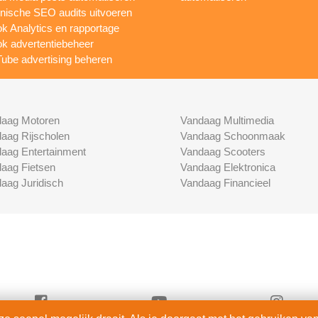
nische SEO audits uitvoeren
ok Analytics en rapportage
ok advertentiebeheer
ube advertising beheren
aag Motoren
Vandaag Multimedia
aag Rijscholen
Vandaag Schoonmaak
aag Entertainment
Vandaag Scooters
aag Fietsen
Vandaag Elektronica
aag Juridisch
Vandaag Financieel