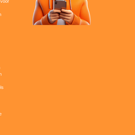
 voor
n
n
n
ls
e