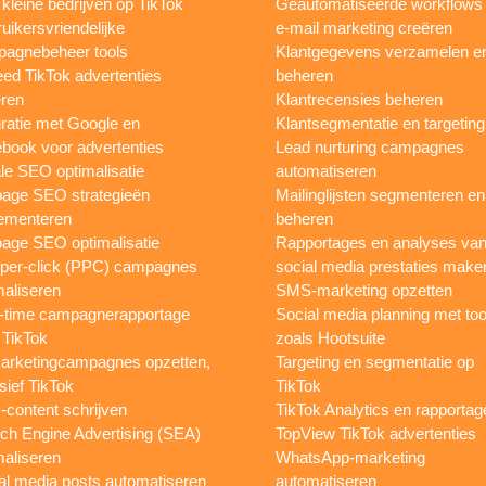
 kleine bedrijven op TikTok
Geautomatiseerde workflows
uikersvriendelijke
e-mail marketing creëren
agnebeheer tools
Klantgegevens verzamelen e
eed TikTok advertenties
beheren
ren
Klantrecensies beheren
gratie met Google en
Klantsegmentatie en targeting
book voor advertenties
Lead nurturing campagnes
le SEO optimalisatie
automatiseren
page SEO strategieën
Mailinglijsten segmenteren en
ementeren
beheren
age SEO optimalisatie
Rapportages en analyses va
per-click (PPC) campagnes
social media prestaties make
maliseren
SMS-marketing opzetten
-time campagnerapportage
Social media planning met too
 TikTok
zoals Hootsuite
rketingcampagnes opzetten,
Targeting en segmentatie op
sief TikTok
TikTok
content schrijven
TikTok Analytics en rapportag
ch Engine Advertising (SEA)
TopView TikTok advertenties
maliseren
WhatsApp-marketing
al media posts automatiseren
automatiseren