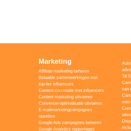
Marketing
Auto
adve
Affiliate marketing beheren
TikT
Betaalde samenwerkingen met
Camp
top-tier influencers
van 
Content co-creatie met influencers
Camp
Content marketing uitvoeren
voor
Conversie-optimalisatie uitvoeren
Comp
E-mailmarketingcampagnes
uitv
opzetten
Disp
Google Ads campagnes beheren
inclu
Google Analytics rapportages