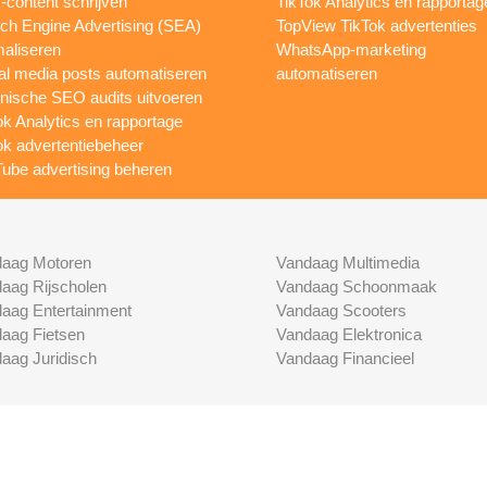
content schrijven
TikTok Analytics en rapportag
ch Engine Advertising (SEA)
TopView TikTok advertenties
maliseren
WhatsApp-marketing
al media posts automatiseren
automatiseren
nische SEO audits uitvoeren
ok Analytics en rapportage
ok advertentiebeheer
ube advertising beheren
aag Motoren
Vandaag Multimedia
aag Rijscholen
Vandaag Schoonmaak
aag Entertainment
Vandaag Scooters
aag Fietsen
Vandaag Elektronica
aag Juridisch
Vandaag Financieel