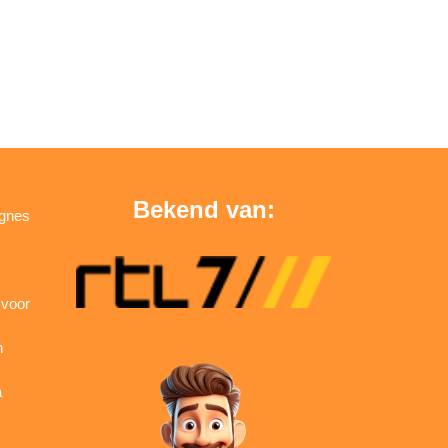
Bekend van:
agnes
 voor
n
a