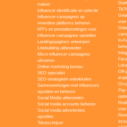
Doel
maken
TikT
Influencer identificatie en selectie
Gea
Influencer-campagnes op
voor
meerdere platforms beheren
Gebr
KPI's en prestatiemetingen voor
camp
influencer campagnes opstellen
In-F
Landingspagina’s ontwerpen
behe
Linkbuilding uitbesteden
Inte
Micro-influencer campagnes
Face
uitvoeren
Loka
Online marketing bureau
Off-
SEO specialist
impl
SEO-strategieën ontwikkelen
On-p
Samenwerkingen met influencers
Pay-
opzetten en beheren
opti
Social Media uitbesteden
Real
Social media accounts beheren
voor
Social media advertenties
Rema
opzetten
inclu
Tekstschrijver