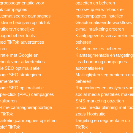
groepsegmentatie voor
opzetten en beheren
ok campagnes
Follow-up en win-back e-
utomatiseerde campagnes
mailcampagnes instellen
 kleine bedrijven op TikTok
Geautomatiseerde workflows
uikersvriendelijke
e-mail marketing creëren
agnebeheer tools
Klantgegevens verzamelen e
eed TikTok advertenties
beheren
ren
Klantrecensies beheren
gratie met Google en
Klantsegmentatie en targeting
book voor advertenties
Lead nurturing campagnes
le SEO optimalisatie
automatiseren
page SEO strategieën
Mailinglijsten segmenteren en
ementeren
beheren
age SEO optimalisatie
Rapportages en analyses va
per-click (PPC) campagnes
social media prestaties make
maliseren
SMS-marketing opzetten
-time campagnerapportage
Social media planning met too
 TikTok
zoals Hootsuite
rketingcampagnes opzetten,
Targeting en segmentatie op
sief TikTok
TikTok