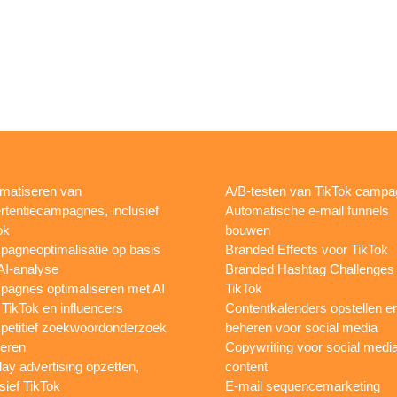
matiseren van
A/B-testen van TikTok camp
rtentiecampagnes, inclusief
Automatische e-mail funnels
ok
bouwen
agneoptimalisatie op basis
Branded Effects voor TikTok
AI-analyse
Branded Hashtag Challenges
agnes optimaliseren met AI
TikTok
 TikTok en influencers
Contentkalenders opstellen e
etitief zoekwoordonderzoek
beheren voor social media
oeren
Copywriting voor social medi
lay advertising opzetten,
content
sief TikTok
E-mail sequencemarketing