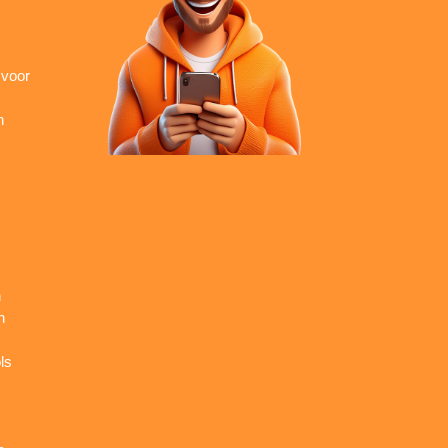
 voor
n
n
n
ls