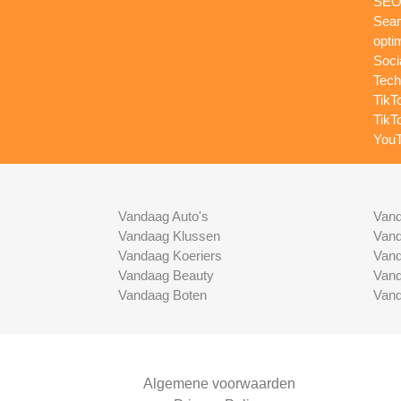
SEO-
Sear
opti
Soci
Tech
TikT
TikT
YouT
Vandaag Auto's
Vand
Vandaag Klussen
Vand
Vandaag Koeriers
Vand
Vandaag Beauty
Vand
Vandaag Boten
Vand
Algemene voorwaarden