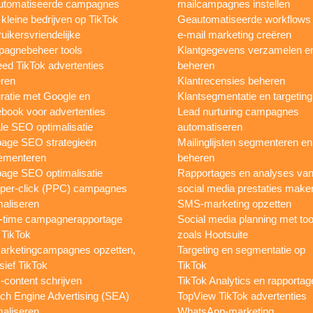
utomatiseerde campagnes
mailcampagnes instellen
 kleine bedrijven op TikTok
Geautomatiseerde workflows
uikersvriendelijke
e-mail marketing creëren
agnebeheer tools
Klantgegevens verzamelen e
eed TikTok advertenties
beheren
ren
Klantrecensies beheren
gratie met Google en
Klantsegmentatie en targeting
book voor advertenties
Lead nurturing campagnes
le SEO optimalisatie
automatiseren
page SEO strategieën
Mailinglijsten segmenteren en
ementeren
beheren
age SEO optimalisatie
Rapportages en analyses va
per-click (PPC) campagnes
social media prestaties make
maliseren
SMS-marketing opzetten
-time campagnerapportage
Social media planning met too
 TikTok
zoals Hootsuite
rketingcampagnes opzetten,
Targeting en segmentatie op
sief TikTok
TikTok
content schrijven
TikTok Analytics en rapportag
ch Engine Advertising (SEA)
TopView TikTok advertenties
maliseren
WhatsApp-marketing