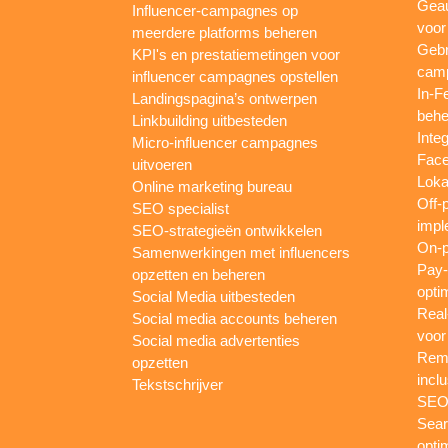
Gea
Influencer-campagnes op
voor
meerdere platforms beheren
Gebr
KPI's en prestatiemetingen voor
camp
influencer campagnes opstellen
In-F
Landingspagina’s ontwerpen
behe
Linkbuilding uitbesteden
Inte
Micro-influencer campagnes
Face
uitvoeren
Loka
Online marketing bureau
Off-
SEO specialist
impl
SEO-strategieën ontwikkelen
On-p
Samenwerkingen met influencers
Pay-
opzetten en beheren
opti
Social Media uitbesteden
Real
Social media accounts beheren
voor
Social media advertenties
Rema
opzetten
inclu
Tekstschrijver
SEO-
Sear
opti