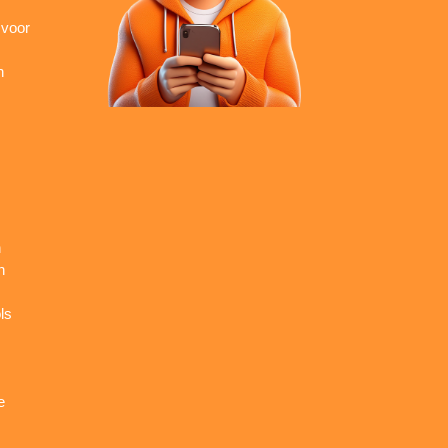
 voor
n
n
n
ls
e