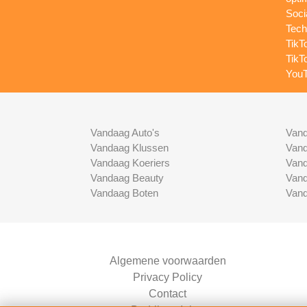
Soci
Tech
TikT
TikT
YouT
Vandaag Auto's
Vand
Vandaag Klussen
Vand
Vandaag Koeriers
Vand
Vandaag Beauty
Vand
Vandaag Boten
Vand
Algemene voorwaarden
Privacy Policy
Contact