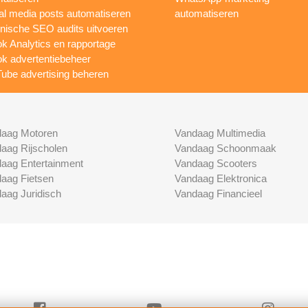
al media posts automatiseren
automatiseren
nische SEO audits uitvoeren
ok Analytics en rapportage
ok advertentiebeheer
ube advertising beheren
aag Motoren
Vandaag Multimedia
aag Rijscholen
Vandaag Schoonmaak
aag Entertainment
Vandaag Scooters
aag Fietsen
Vandaag Elektronica
aag Juridisch
Vandaag Financieel