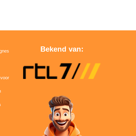
Bekend van:
agnes
 voor
n
a