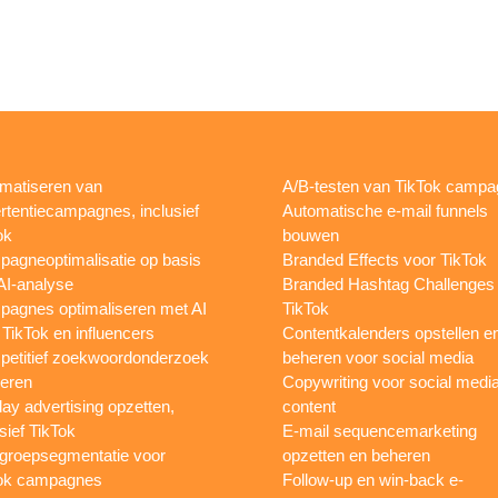
matiseren van
A/B-testen van TikTok camp
rtentiecampagnes, inclusief
Automatische e-mail funnels
ok
bouwen
agneoptimalisatie op basis
Branded Effects voor TikTok
AI-analyse
Branded Hashtag Challenges
agnes optimaliseren met AI
TikTok
 TikTok en influencers
Contentkalenders opstellen e
etitief zoekwoordonderzoek
beheren voor social media
oeren
Copywriting voor social medi
lay advertising opzetten,
content
sief TikTok
E-mail sequencemarketing
groepsegmentatie voor
opzetten en beheren
ok campagnes
Follow-up en win-back e-