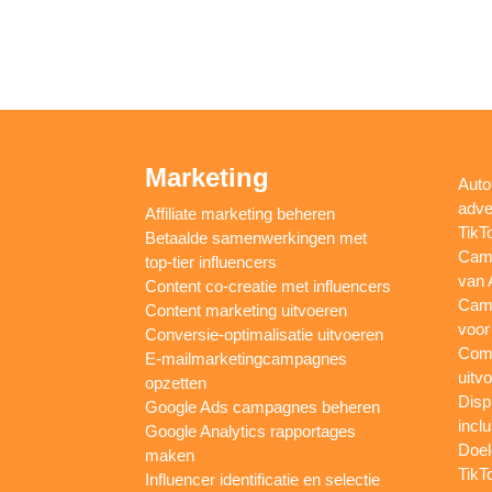
Marketing
Auto
adve
Affiliate marketing beheren
TikT
Betaalde samenwerkingen met
Camp
top-tier influencers
van 
Content co-creatie met influencers
Camp
Content marketing uitvoeren
voor
Conversie-optimalisatie uitvoeren
Comp
E-mailmarketingcampagnes
uitv
opzetten
Disp
Google Ads campagnes beheren
inclu
Google Analytics rapportages
Doel
maken
TikT
Influencer identificatie en selectie