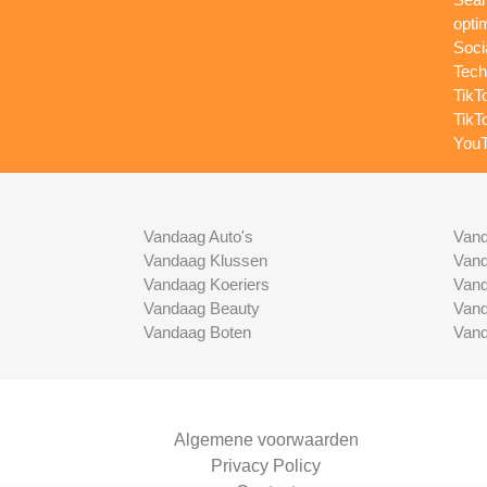
opti
Soci
Tech
TikT
TikT
YouT
Vandaag Auto's
Vand
Vandaag Klussen
Vand
Vandaag Koeriers
Vand
Vandaag Beauty
Vand
Vandaag Boten
Vand
Algemene voorwaarden
Privacy Policy