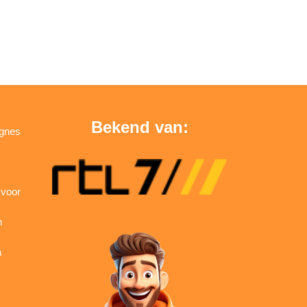
Bekend van:
agnes
 voor
n
a