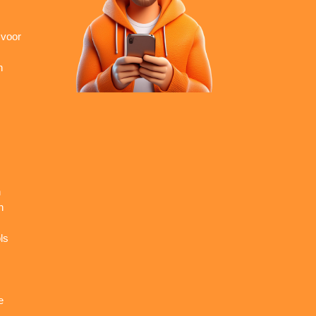
 voor
n
n
n
ls
e