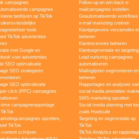
ok campagnes
Follow-up en win-back e-
utomatiseerde campagnes
mailcampagnes instellen
 kleine bedrijven op TikTok
Geautomatiseerde workflows
uikersvriendelijke
e-mail marketing creëren
agnebeheer tools
Klantgegevens verzamelen e
eed TikTok advertenties
beheren
ren
Klantrecensies beheren
gratie met Google en
Klantsegmentatie en targeting
book voor advertenties
Lead nurturing campagnes
le SEO optimalisatie
automatiseren
page SEO strategieën
Mailinglijsten segmenteren en
ementeren
beheren
age SEO optimalisatie
Rapportages en analyses va
per-click (PPC) campagnes
social media prestaties make
maliseren
SMS-marketing opzetten
-time campagnerapportage
Social media planning met too
 TikTok
zoals Hootsuite
rketingcampagnes opzetten,
Targeting en segmentatie op
sief TikTok
TikTok
content schrijven
TikTok Analytics en rapportag
ch Engine Advertising (SEA)
TopView TikTok advertenties