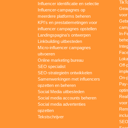
TikT
Influencer identificatie en selectie
Gea
Influencer-campagnes op
voor
meerdere platforms beheren
Gebr
KPI's en prestatiemetingen voor
camp
influencer campagnes opstellen
In-F
Landingspagina’s ontwerpen
behe
Linkbuilding uitbesteden
Inte
Micro-influencer campagnes
Face
uitvoeren
Loka
Online marketing bureau
Off-
SEO specialist
impl
SEO-strategieën ontwikkelen
On-p
Samenwerkingen met influencers
Pay-
opzetten en beheren
opti
Social Media uitbesteden
Real
Social media accounts beheren
voor
Social media advertenties
Rema
opzetten
inclu
Tekstschrijver
SEO-
Sear