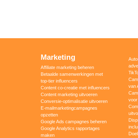
Marketing
Auto
adve
Affiliate marketing beheren
TikT
Betaalde samenwerkingen met
Camp
top-tier influencers
van 
Content co-creatie met influencers
Camp
Content marketing uitvoeren
voor
Conversie-optimalisatie uitvoeren
Comp
E-mailmarketingcampagnes
uitv
opzetten
Disp
Google Ads campagnes beheren
inclu
Google Analytics rapportages
Doel
maken