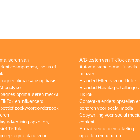
matiseren van
A/B-testen van TikTok camp
rtentiecampagnes, inclusief
Automatische e-mail funnels
ok
bouwen
agneoptimalisatie op basis
Branded Effects voor TikTok
AI-analyse
Branded Hashtag Challenges
agnes optimaliseren met AI
TikTok
 TikTok en influencers
Contentkalenders opstellen e
etitief zoekwoordonderzoek
beheren voor social media
oeren
Copywriting voor social medi
lay advertising opzetten,
content
sief TikTok
E-mail sequencemarketing
groepsegmentatie voor
opzetten en beheren