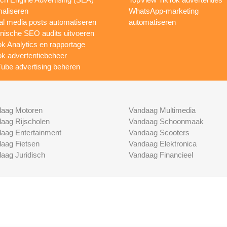
maliseren
WhatsApp-marketing
al media posts automatiseren
automatiseren
nische SEO audits uitvoeren
ok Analytics en rapportage
ok advertentiebeheer
ube advertising beheren
aag Motoren
Vandaag Multimedia
aag Rijscholen
Vandaag Schoonmaak
aag Entertainment
Vandaag Scooters
aag Fietsen
Vandaag Elektronica
aag Juridisch
Vandaag Financieel