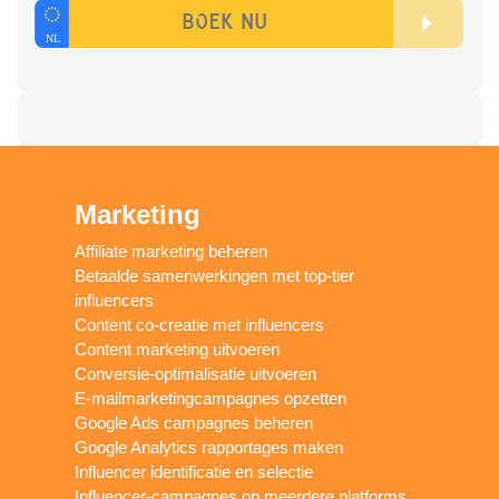
Marketing
Affiliate marketing beheren
Betaalde samenwerkingen met top-tier
influencers
Content co-creatie met influencers
Content marketing uitvoeren
Conversie-optimalisatie uitvoeren
E-mailmarketingcampagnes opzetten
Google Ads campagnes beheren
Google Analytics rapportages maken
Influencer identificatie en selectie
Influencer-campagnes op meerdere platforms