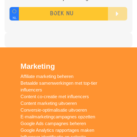
Marketing
Affiliate marketing beheren
Betaalde samenwerkingen met top-tier
influencers
Content co-creatie met influencers
Content marketing uitvoeren
Conversie-optimalisatie uitvoeren
E-mailmarketingcampagnes opzetten
Google Ads campagnes beheren
Google Analytics rapportages maken
Influencer identificatie en selectie