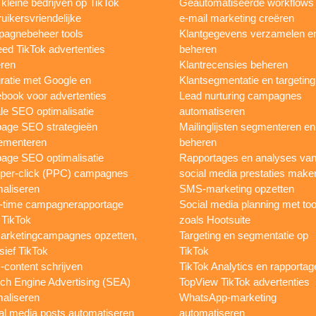
 kleine bedrijven op TikTok
Geautomatiseerde workflows
uikersvriendelijke
e-mail marketing creëren
agnebeheer tools
Klantgegevens verzamelen e
eed TikTok advertenties
beheren
ren
Klantrecensies beheren
gratie met Google en
Klantsegmentatie en targeting
book voor advertenties
Lead nurturing campagnes
le SEO optimalisatie
automatiseren
page SEO strategieën
Mailinglijsten segmenteren en
ementeren
beheren
age SEO optimalisatie
Rapportages en analyses va
per-click (PPC) campagnes
social media prestaties make
maliseren
SMS-marketing opzetten
-time campagnerapportage
Social media planning met too
 TikTok
zoals Hootsuite
rketingcampagnes opzetten,
Targeting en segmentatie op
sief TikTok
TikTok
content schrijven
TikTok Analytics en rapportag
ch Engine Advertising (SEA)
TopView TikTok advertenties
maliseren
WhatsApp-marketing
al media posts automatiseren
automatiseren