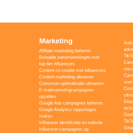
Marketing
Auto
adve
Affiliate marketing beheren
TikT
Betaalde samenwerkingen met
Camp
top-tier influencers
van 
Content co-creatie met influencers
Camp
Content marketing uitvoeren
voor
Conversie-optimalisatie uitvoeren
Comp
E-mailmarketingcampagnes
uitv
opzetten
Disp
Google Ads campagnes beheren
inclu
Google Analytics rapportages
Doel
maken
TikT
Influencer identificatie en selectie
Gea
Influencer-campagnes op