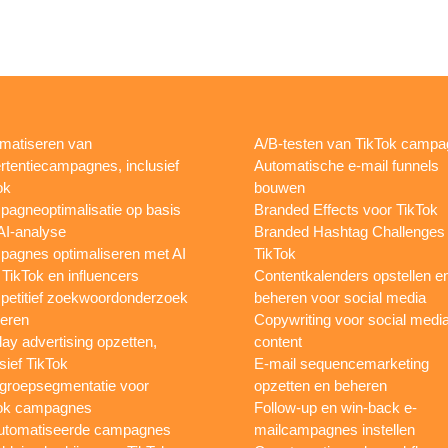
matiseren van
A/B-testen van TikTok camp
rtentiecampagnes, inclusief
Automatische e-mail funnels
ok
bouwen
agneoptimalisatie op basis
Branded Effects voor TikTok
AI-analyse
Branded Hashtag Challenges
agnes optimaliseren met AI
TikTok
 TikTok en influencers
Contentkalenders opstellen e
etitief zoekwoordonderzoek
beheren voor social media
oeren
Copywriting voor social medi
lay advertising opzetten,
content
sief TikTok
E-mail sequencemarketing
groepsegmentatie voor
opzetten en beheren
ok campagnes
Follow-up en win-back e-
utomatiseerde campagnes
mailcampagnes instellen