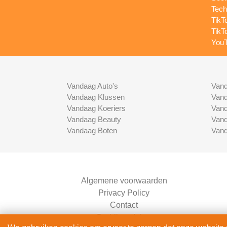
Tech
TikT
TikT
YouT
Vandaag Auto's
Vand
Vandaag Klussen
Vand
Vandaag Koeriers
Vand
Vandaag Beauty
Vand
Vandaag Boten
Vand
Algemene voorwaarden
Privacy Policy
Contact
Bedrijven Inlog