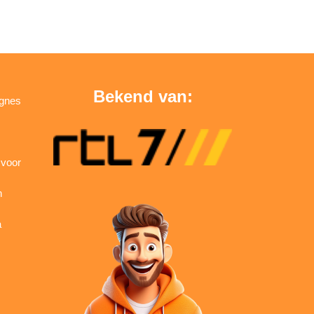
Bekend van:
agnes
 voor
n
a