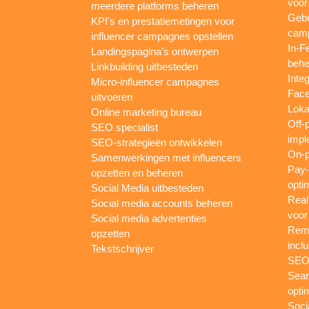
voor
meerdere platforms beheren
Gebr
KPI's en prestatiemetingen voor
camp
influencer campagnes opstellen
In-F
Landingspagina’s ontwerpen
behe
Linkbuilding uitbesteden
Inte
Micro-influencer campagnes
Face
uitvoeren
Loka
Online marketing bureau
Off-
SEO specialist
impl
SEO-strategieën ontwikkelen
On-p
Samenwerkingen met influencers
Pay-
opzetten en beheren
opti
Social Media uitbesteden
Real
Social media accounts beheren
voor
Social media advertenties
Rema
opzetten
inclu
Tekstschrijver
SEO-
Sear
opti
Soci