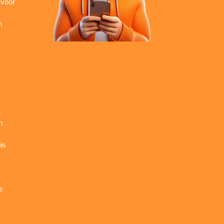
 voor
n
n
n
ls
e