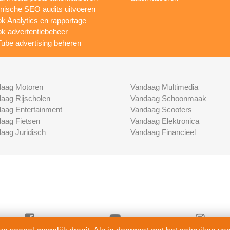
nische SEO audits uitvoeren
ok Analytics en rapportage
ok advertentiebeheer
ube advertising beheren
aag Motoren
Vandaag Multimedia
aag Rijscholen
Vandaag Schoonmaak
aag Entertainment
Vandaag Scooters
aag Fietsen
Vandaag Elektronica
aag Juridisch
Vandaag Financieel