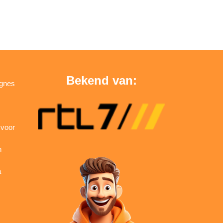
Bekend van:
agnes
 voor
n
a