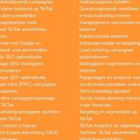
utomatiseerde campagnes
mailcampagnes instellen
 kleine bedrijven op TikTok
Geautomatiseerde workflows
uikersvriendelijke
e-mail marketing creëren
agnebeheer tools
Klantgegevens verzamelen e
eed TikTok advertenties
beheren
ren
Klantrecensies beheren
gratie met Google en
Klantsegmentatie en targeting
book voor advertenties
Lead nurturing campagnes
le SEO optimalisatie
automatiseren
page SEO strategieën
Mailinglijsten segmenteren en
ementeren
beheren
age SEO optimalisatie
Rapportages en analyses va
per-click (PPC) campagnes
social media prestaties make
maliseren
SMS-marketing opzetten
-time campagnerapportage
Social media planning met too
 TikTok
zoals Hootsuite
rketingcampagnes opzetten,
Targeting en segmentatie op
sief TikTok
TikTok
content schrijven
TikTok Analytics en rapportag
ch Engine Advertising (SEA)
TopView TikTok advertenties
maliseren
WhatsApp-marketing