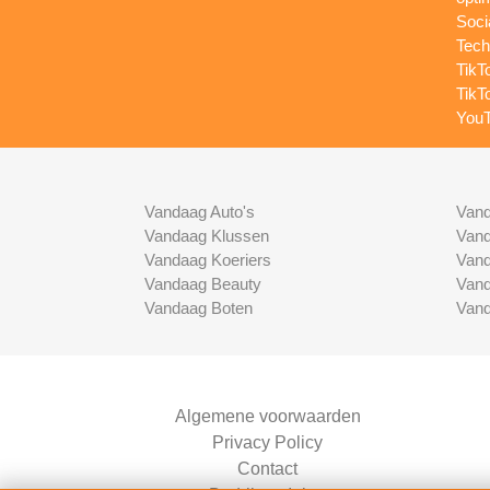
Soci
Tech
TikT
TikT
YouT
Vandaag Auto's
Vand
Vandaag Klussen
Vand
Vandaag Koeriers
Vand
Vandaag Beauty
Vand
Vandaag Boten
Vand
Algemene voorwaarden
Privacy Policy
Contact