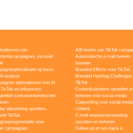
matiseren van
A/B-testen van TikTok camp
rtentiecampagnes, inclusief
Automatische e-mail funnels
ok
bouwen
agneoptimalisatie op basis
Branded Effects voor TikTok
AI-analyse
Branded Hashtag Challenges
agnes optimaliseren met AI
TikTok
 TikTok en influencers
Contentkalenders opstellen e
etitief zoekwoordonderzoek
beheren voor social media
oeren
Copywriting voor social medi
lay advertising opzetten,
content
sief TikTok
E-mail sequencemarketing
groepsegmentatie voor
opzetten en beheren
ok campagnes
Follow-up en win-back e-