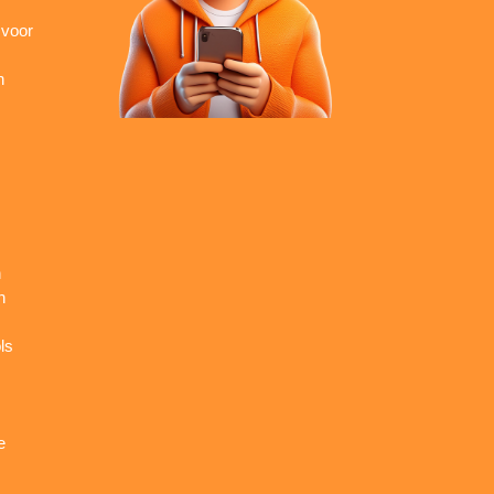
 voor
n
n
n
ls
e