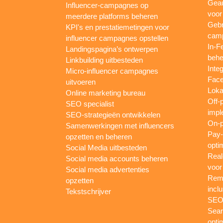
Gea
Influencer-campagnes op
voor
meerdere platforms beheren
Gebr
KPI's en prestatiemetingen voor
camp
influencer campagnes opstellen
In-F
Landingspagina’s ontwerpen
behe
Linkbuilding uitbesteden
Inte
Micro-influencer campagnes
Face
uitvoeren
Loka
Online marketing bureau
Off-
SEO specialist
impl
SEO-strategieën ontwikkelen
On-p
Samenwerkingen met influencers
Pay-
opzetten en beheren
opti
Social Media uitbesteden
Real
Social media accounts beheren
voor
Social media advertenties
Rema
opzetten
inclu
Tekstschrijver
SEO-
Sear
opti