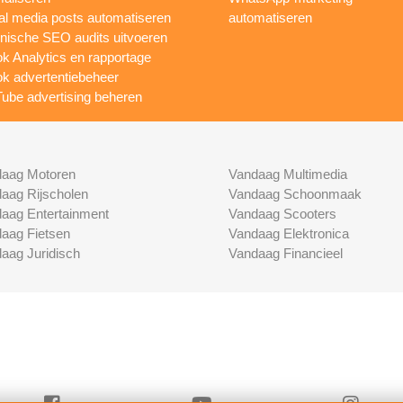
al media posts automatiseren
automatiseren
nische SEO audits uitvoeren
ok Analytics en rapportage
ok advertentiebeheer
ube advertising beheren
aag Motoren
Vandaag Multimedia
aag Rijscholen
Vandaag Schoonmaak
aag Entertainment
Vandaag Scooters
aag Fietsen
Vandaag Elektronica
aag Juridisch
Vandaag Financieel